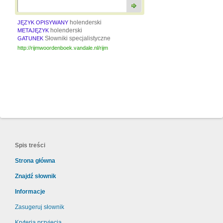
holenderski
JĘZYK OPISYWANY
holenderski
METAJĘZYK
Słowniki specjalistyczne
GATUNEK
http://rijmwoordenboek.vandale.nl/rijm
Spis treści
Strona główna
Znajdź słownik
Informacje
Zasugeruj słownik
Kryteria przyjęcia