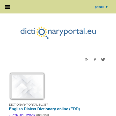
polski
▼
DICTIONARYPORTAL.EU/357
English Dialect Dictionary online
(EDD)
angielski
JĘZYK OPISYWANY