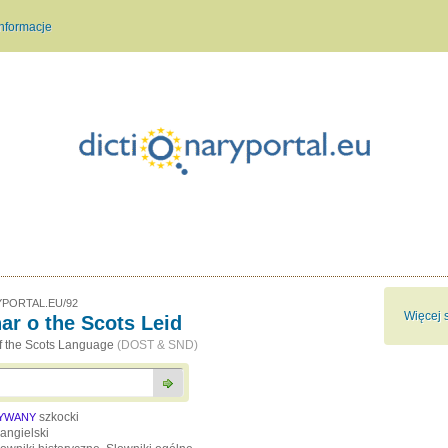
Informacje
PORTAL.EU/92
Więcej 
nar o the Scots Leid
of the Scots Language
(DOST & SND)
szkocki
SYWANY
angielski