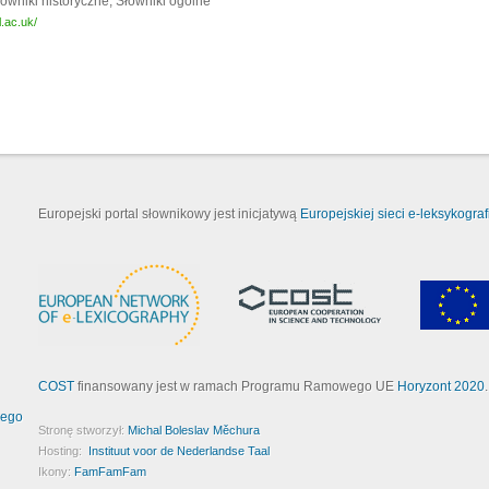
łowniki historyczne, Słowniki ogólne
l.ac.uk/
Europejski portal słownikowy jest inicjatywą
Europejskiej sieci e-leksykografi
COST
finansowany jest w ramach Programu Ramowego UE
Horyzont 2020
.
wego
Stronę stworzył:
Michal Boleslav Měchura
Hosting:
Instituut voor de Nederlandse Taal
Ikony:
FamFamFam