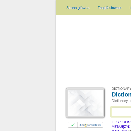
Strona główna
Znajdź słownik
DICTIONARY
Dictio
Dictionary 
JĘZYK OPI
METAJĘZYK