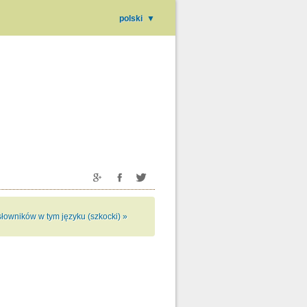
polski
▼
słowników w tym języku (szkocki) »