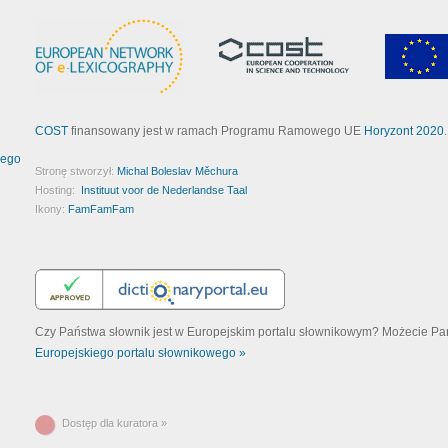
COST
finansowany jest w ramach Programu Ramowego UE
Horyzont 2020
.
wego
Stronę stworzył:
Michal Boleslav Měchura
Hosting:
Instituut voor de Nederlandse Taal
Ikony:
FamFamFam
Czy Państwa słownik jest w Europejskim portalu słownikowym? Możecie Pa
Europejskiego portalu słownikowego »
Dostęp dla kuratora »