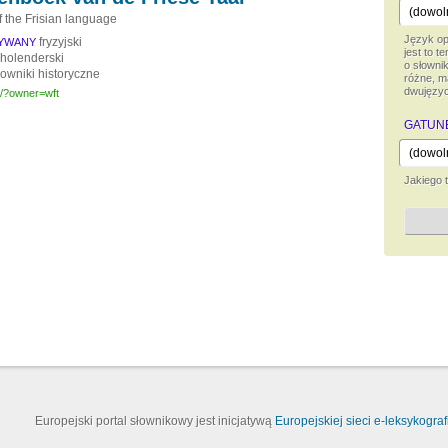
f the Frisian language
Język opi
fryzyjski
SYWANY
jest to 
holenderski
o słownik
łowniki historyczne
różne, m
dwujęzy
.nl/?owner=wft
GATUN
Jakiego 
Europejski portal słownikowy jest inicjatywą
Europejskiej sieci e-leksykografi