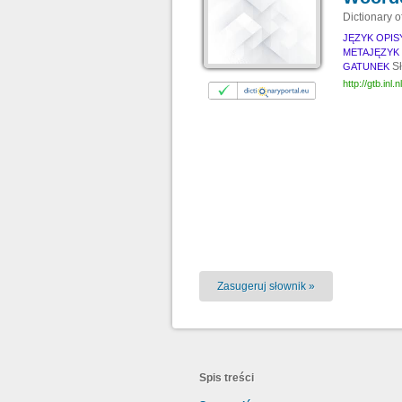
Dictionary o
JĘZYK OPI
METAJĘZYK
S
GATUNEK
http://gtb.inl
Zasugeruj słownik »
Spis treści