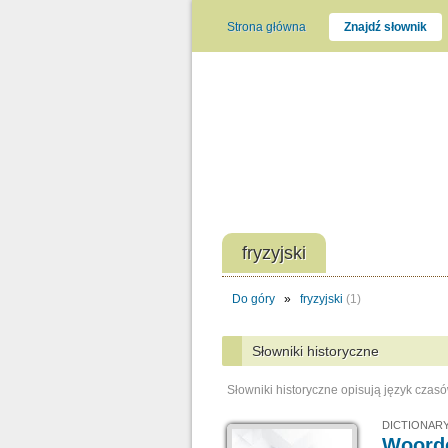
Strona główna
Znajdź słownik
fryzyjski
Do góry
»
fryzyjski
(1)
Słowniki historyczne
Słowniki historyczne opisują język czas
DICTIONARY
Woorde