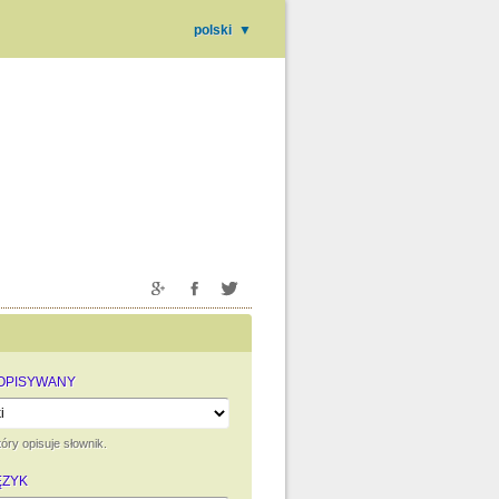
polski
▼
 OPISYWANY
óry opisuje słownik.
ĘZYK