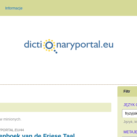
Informacje
Filtr
JĘZYK
ów minionych.
Język, kt
PORTAL.EU/44
METAJ
nboek van de Friese Taal