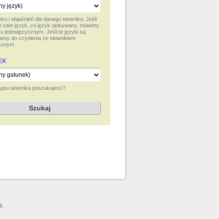
su i objaśnień dla danego słownika. Jeśli
ten sam język, co język opisywany, mówimy
u jednojęzycznym. Jeśli te języki są
amy do czynienia ze słownikiem
cznym.
EK
typu słownika poszukujesz?
i
.