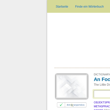
Startseite
Finde ein Wörterbuch
DICTIONARY
An Foc
The Little D
OBJEKTSPR
METASPRA