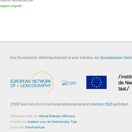
emeine Wörterbücher
nglann.ie/ga/fb/
Das Europäische Wörterbuchportal ist eine Initiative des
Europäischen Netzw
COST
wird vom EU-Forschungsrahmenprogramm
Horizon 2020
gefördert.
Website erstellt von
Michal Boleslav Měchura
Hosted von
Instituut voor de Nederlandse Taal
Icons von
FamFamFam