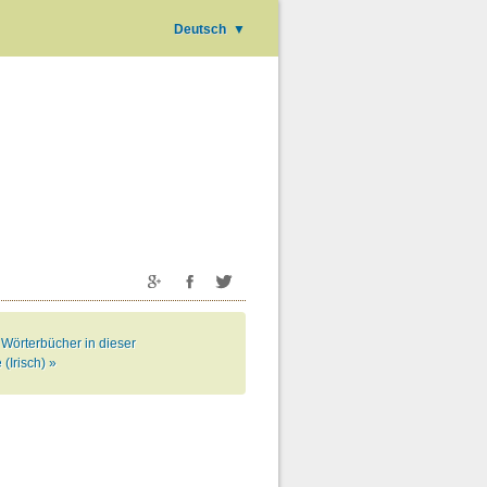
Deutsch
▼
 Wörterbücher in dieser
(Irisch) »