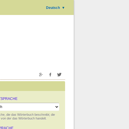
Deutsch
▼
TSPRACHE
che, die das Wörterbuch beschreibt; die
 von der das Wörterbuch handelt.
PRACHE