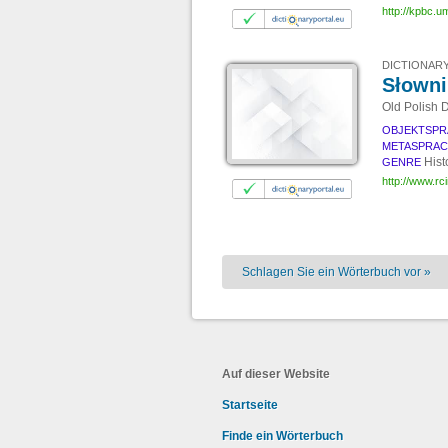
http://kpbc.u
DICTIONARY
Słowni
Old Polish D
OBJEKTSPR
METASPRA
Hist
GENRE
http://www.rci
Schlagen Sie ein Wörterbuch vor »
Auf dieser Website
Startseite
Finde ein Wörterbuch