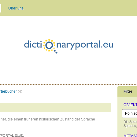
Über uns
rterbücher
(4)
Filter
OBJEK
her, die einen früheren historischen Zustand der Sprache
Die Spra
Sprache,
PORTAL.EU/81
METAS