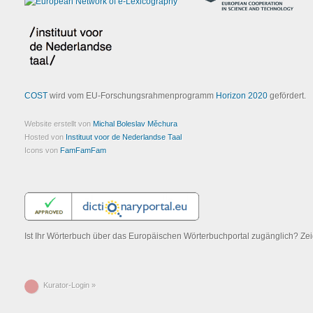
COST
wird vom EU-Forschungsrahmenprogramm
Horizon 2020
gefördert.
Website erstellt von
Michal Boleslav Měchura
Hosted von
Instituut voor de Nederlandse Taal
Icons von
FamFamFam
Ist Ihr Wörterbuch über das Europäischen Wörterbuchportal zugänglich? Z
Kurator-Login »