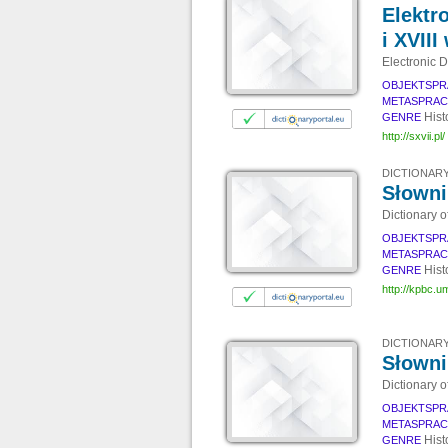
Elektr
i XVII
Electronic D
OBJEKTSPR
METASPRA
Hist
GENRE
http://sxvii.pl/
DICTIONARY
Słowni
Dictionary o
OBJEKTSPR
METASPRA
Hist
GENRE
http://kpbc.u
DICTIONARY
Słowni
Dictionary o
OBJEKTSPR
METASPRA
Hist
GENRE