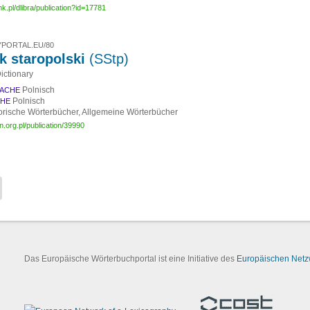
mk.pl/dlibra/publication?id=17781
PORTAL.EU/80
k staropolski
(SStp)
ictionary
Polnisch
ACHE
Polnisch
CHE
orische Wörterbücher, Allgemeine Wörterbücher
n.org.pl/publication/39990
Das Europäische Wörterbuchportal ist eine Initiative des
Europäischen Netzw