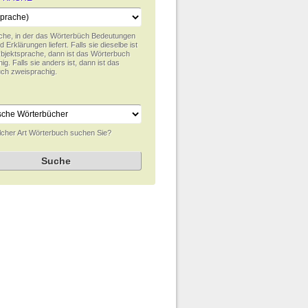
che, in der das Wörterbüch Bedeutungen
d Erklärungen liefert. Falls sie dieselbe ist
Objektsprache, dann ist das Wörterbuch
ig. Falls sie anders ist, dann ist das
ch zweisprachig.
cher Art Wörterbuch suchen Sie?