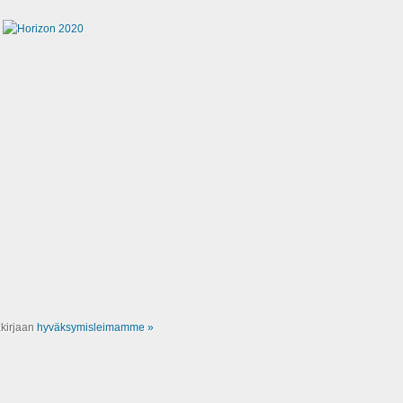
akirjaan
hyväksymisleimamme »