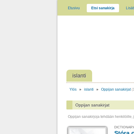
Etusivu
Etsi sanakirja
Lisät
islanti
Ylös
»
islanti
»
Oppijan sanakirjat
(
Oppijan sanakirjat
Oppijan sanakirjoja tehdään henkilöille, j
DICTIONARY
Stóra 