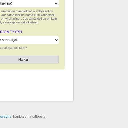
lla sanakirjan määritelmät ja selitykset on
tu. Jos tämä kieli on sama kuin kohdekieli,
 on yksikielinen. Jos tämä kieli on eri kuin
i, sanakirja on kaksikielinen.
RJAN TYYPPI
 sanakirjaa etsitään?
ography
‑hankkeen aloitteesta.