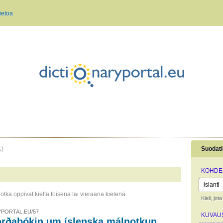
ietoa
1)
Suodati
KOHDEK
otka oppivat kieltä toisena tai vieraana kielenä.
Kieli, jo
PORTAL.EU/57
KUVAUS
orðabókin um íslenska málnotkun