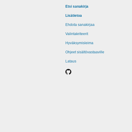
Etsi sanakirja
Lisätietoa
Ehdota sanakirjaa
Valintakriteerit
Hyväksymisleima
Ohjeet sisältövastaaville
Lataus