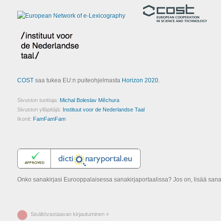
COST
saa tukea EU:n puiteohjelmasta
Horizon 2020
.
Sivuston tuottaja:
Michal Boleslav Měchura
Sivuston ylläpitäjä:
Instituut voor de Nederlandse Taal
Ikonit:
FamFamFam
Onko sanakirjasi Eurooppalaisessa sanakirjaportaalissa? Jos on, lisää san
Sisältövastaavan kirjautuminen »