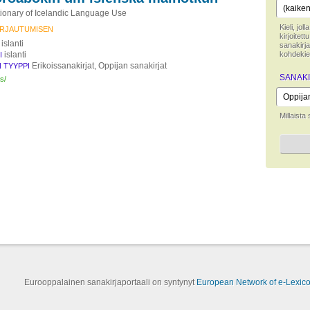
tionary of Icelandic Language Use
Kieli, jo
KIRJAUTUMISEN
kirjoitet
islanti
sanakirja
islanti
kohdekiel
I
Erikoissanakirjat, Oppijan sanakirjat
 TYYPPI
SANAKI
is/
Millaista
Eurooppalainen sanakirjaportaali on syntynyt
European Network of e-Lexic