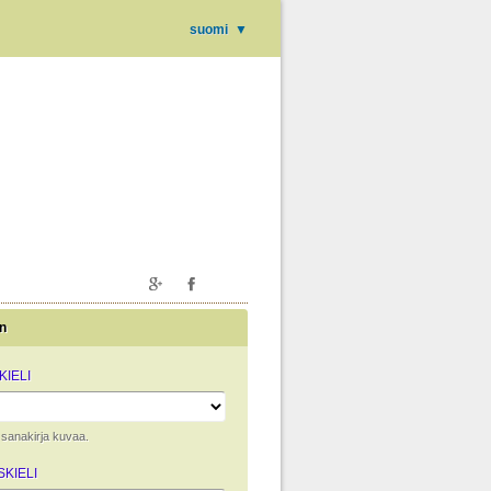
suomi
▼
n
IELI
ta sanakirja kuvaa.
KIELI