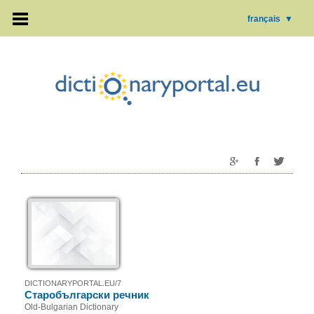
français
▼
DICTIONARYPORTAL.EU/7
Старобългарски речник
Old-Bulgarian Dictionary