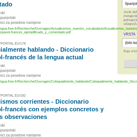
tado
Jezik def
ski
metajezik
španjolski
jednojezi
nici za posebne namjene
višejezič
engua.free.fr/Recherche/Ouvrages/Actualicemos_nuestro_vocabulario/Actualicemos_nuestro
espanol-frances_ejemplificado_y_comentado.pdf
VRSTA
PORTAL.EU/178
ialmente hablando - Diccionario
Koju vrst
l-francés de la lengua actual
ski
španjolski
nici za posebne namjene
engua.free.fr/Recherche/Ouvrages/Coloquialmente_hablando/Coloquialmente_hablando_Dicc
PORTAL.EU/182
ismos corrientes - Diccionario
l-francés con ejemplos concretos y
 observaciones
ski
španjolski
nici za posebne namjene