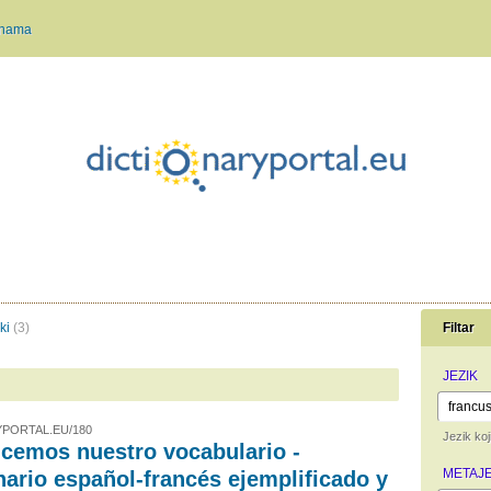
 nama
ki
(3)
Filtar
JEZIK
PORTAL.EU/180
Jezik koj
icemos nuestro vocabulario -
METAJE
nario español-francés ejemplificado y