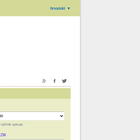
hrvatski
▼
i rječnik opisuje.
ZIK