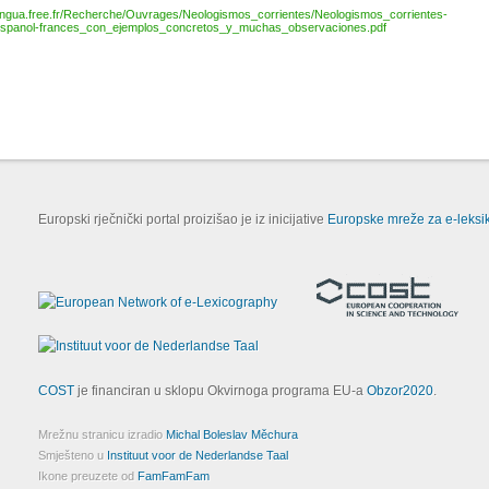
engua.free.fr/Recherche/Ouvrages/Neologismos_corrientes/Neologismos_corrientes-
espanol-frances_con_ejemplos_concretos_y_muchas_observaciones.pdf
Europski rječnički portal proizišao je iz inicijative
Europske mreže za e-leksik
COST
je financiran u sklopu Okvirnoga programa EU-a
Obzor2020
.
Mrežnu stranicu izradio
Michal Boleslav Měchura
Smješteno u
Instituut voor de Nederlandse Taal
Ikone preuzete od
FamFamFam