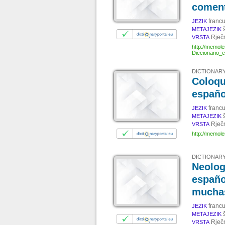
comen
francu
JEZIK
METAJEZIK
Rječ
VRSTA
http://memol
Diccionario_
DICTIONARY
Coloqu
españo
francu
JEZIK
METAJEZIK
Rječ
VRSTA
http://memol
DICTIONARY
Neolog
españo
muchas
francu
JEZIK
METAJEZIK
Rječ
VRSTA