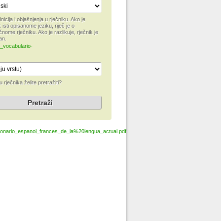
inicija i objašnjenja u rječniku. Ako je
 isti opisanome jeziku, riječ je o
čnome rječniku. Ako je razlikuje, rječnik je
an.
_vocabulario-
u rječnika želite pretražiti?
ionario_espanol_frances_de_la%20lengua_actual.pdf