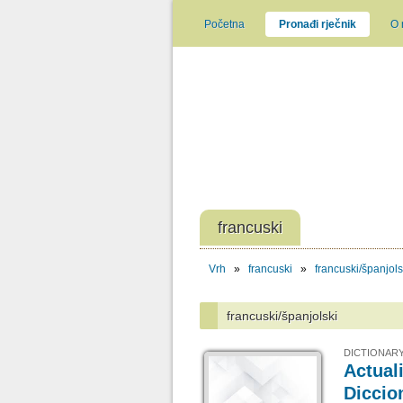
Početna
Pronađi rječnik
O
francuski
Vrh
»
francuski
»
francuski/španjols
francuski/španjolski
DICTIONARY
Actual
Diccio