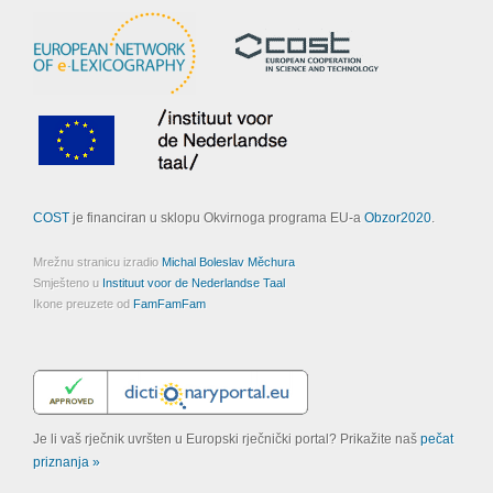
COST
je financiran u sklopu Okvirnoga programa EU-a
Obzor2020
.
Mrežnu stranicu izradio
Michal Boleslav Měchura
Smješteno u
Instituut voor de Nederlandse Taal
Ikone preuzete od
FamFamFam
Je li vaš rječnik uvršten u Europski rječnički portal? Prikažite naš
pečat
priznanja »