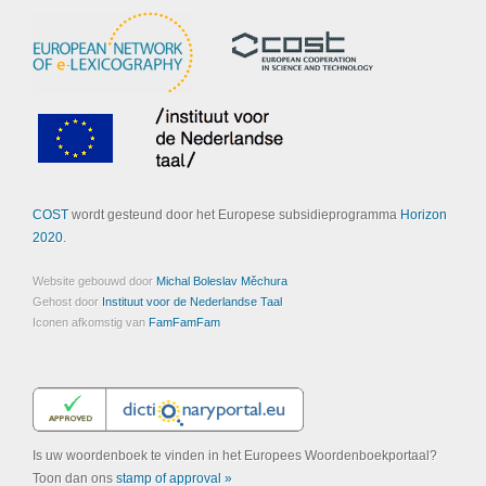
COST
wordt gesteund door het Europese subsidieprogramma
Horizon
2020
.
Website gebouwd door
Michal Boleslav Měchura
Gehost door
Instituut voor de Nederlandse Taal
Iconen afkomstig van
FamFamFam
Is uw woordenboek te vinden in het Europees Woordenboekportaal?
Toon dan ons
stamp of approval »