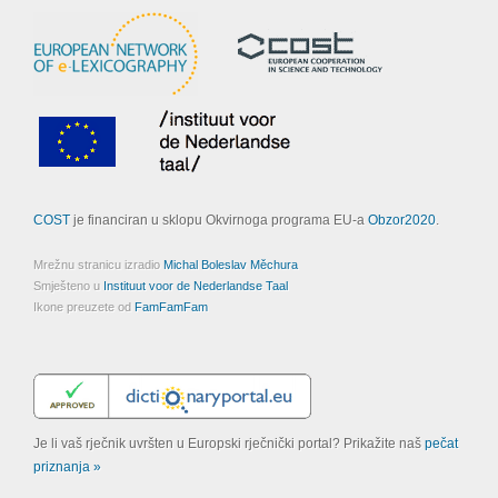
COST
je financiran u sklopu Okvirnoga programa EU-a
Obzor2020
.
Mrežnu stranicu izradio
Michal Boleslav Měchura
Smješteno u
Instituut voor de Nederlandse Taal
Ikone preuzete od
FamFamFam
Je li vaš rječnik uvršten u Europski rječnički portal? Prikažite naš
pečat
priznanja »