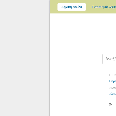
Αρχική Σελίδα
Εντοπισμός λεξι
Η Ευ
Ευρω
πρόσ
πληρ