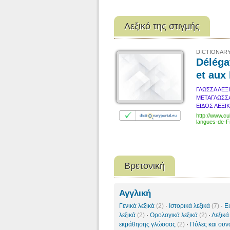
Λεξικό της στιγμής
DICTIONARY
Déléga
et aux
ΓΛΩΣΣΑ ΛΕΞ
ΜΕΤΑΓΛΩΣΣ
ΕΙΔΟΣ ΛΕΞΙ
http://www.cu
langues-de-F
Βρετονική
Αγγλική
Γενικά λεξικά
(2)
·
Ιστορικά λεξικά
(7)
·
Ε
λεξικά
(2)
·
Ορολογικά λεξικά
(2)
·
Λεξικά
εκμάθησης γλώσσας
(2)
·
Πύλες και συν