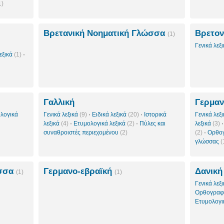
1)
Βρετανική Νοηματική Γλώσσα
Βρετον
(1)
Γενικά λεξ
εξικά
(1)
·
Γαλλική
Γερμαν
λογικά
Γενικά λεξικά
(9)
·
Ειδικά λεξικά
(20)
·
Ιστορικά
Γενικά λεξ
λεξικά
(4)
·
Ετυμολογικά λεξικά
(2)
·
Πύλες και
λεξικά
(3)
συναθροιστές περιεχομένου
(2)
(2)
·
Ορθογ
γλώσσας
(
ώσσα
Γερμανο-εβραϊκή
Δανική
(1)
(1)
Γενικά λεξ
Ορθογραφι
Ετυμολογι