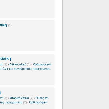
νική
(1)
αλική
ικά
(3)
·
Ειδικά λεξικά
(1)
·
Ορθογραφικά
·
Πύλες και συναθροιστές περιεχομένου
ή
ικά
(3)
·
Ιστορικά λεξικά
(4)
·
Πύλες και
τές περιεχομένου
(2)
·
Ορθογραφικά