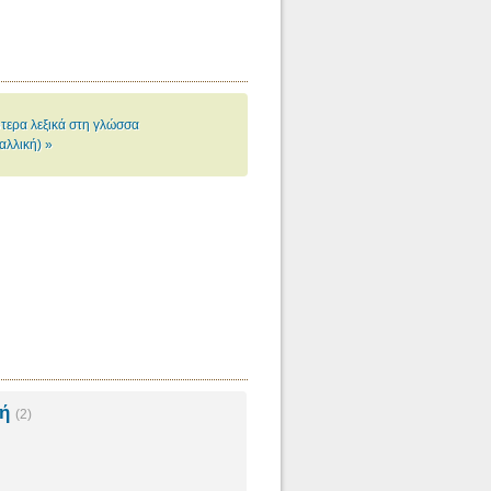
τερα λεξικά στη γλώσσα
αλλική) »
κή
(2)