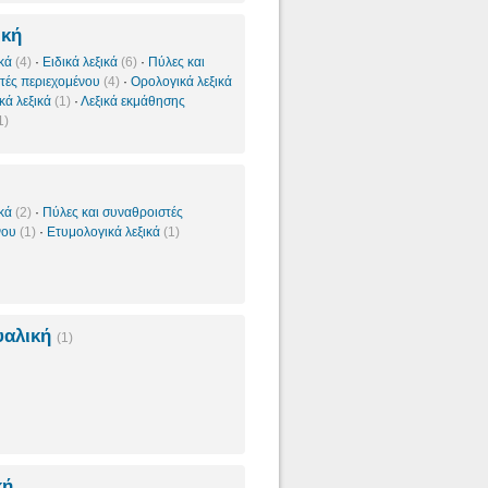
ική
ικά
(4)
·
Ειδικά λεξικά
(6)
·
Πύλες και
τές περιεχομένου
(4)
·
Ορολογικά λεξικά
ικά λεξικά
(1)
·
Λεξικά εκμάθησης
1)
ικά
(2)
·
Πύλες και συναθροιστές
νου
(1)
·
Ετυμολογικά λεξικά
(1)
υαλική
(1)
κή