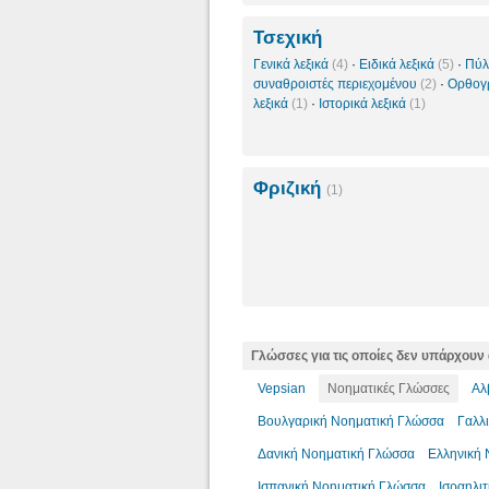
Τσεχική
Γενικά λεξικά
(4)
·
Ειδικά λεξικά
(5)
·
Πύλ
συναθροιστές περιεχομένου
(2)
·
Ορθογ
λεξικά
(1)
·
Ιστορικά λεξικά
(1)
Φριζική
(1)
Γλώσσες για τις οποίες δεν υπάρχουν 
Vepsian
Νοηματικές Γλώσσες
Αλ
Βουλγαρική Νοηματική Γλώσσα
Γαλλ
Δανική Νοηματική Γλώσσα
Ελληνική
Ισπανική Νοηματική Γλώσσα
Ισραηλι