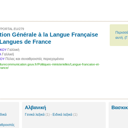
PORTAL.EU/279
Περισσό
tion Générale à la Langue Française
αυτή. (Γ
 Langues de France
Γαλλική
ΙΚΟΥ
Γαλλική
Α
Πύλες και συναθροιστές περιεχομένου
ΚΟΥ
lturecommunication.gouv.fr/Politiques-ministerielles/Langue-francaise-et-
rance/
Αλβανική
Βασκι
ιδικά
Γενικά λεξικά
(1)
·
Ειδικά λεξικά
(1)
αθροιστές