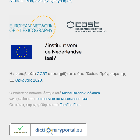
Δικτύου Ηλεκτρονικής Λεξικογραφίας
Η πρωτοβουλία
COST
υποστηρίζεται από το Πλαίσιο Πρόγραμμα της
ΕΕ
Ορίζοντας 2020
.
Ο ιστότοπος κατασκευάστηκε από
Michal Boleslav Měchura
Φιλοξενείται από
Instituut voor de Nederlandse Taal
Οι εικόνες παραχωρήθηκαν από
FamFamFam