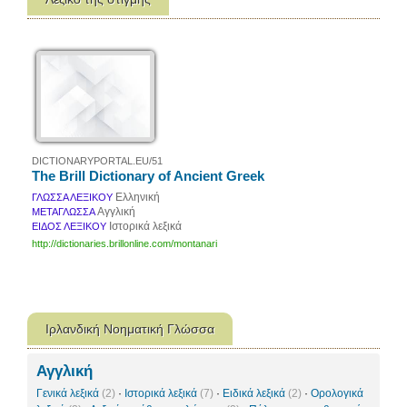
DICTIONARYPORTAL.EU/51
The Brill Dictionary of Ancient Greek
Ελληνική
ΓΛΩΣΣΑ ΛΕΞΙΚΟΥ
Αγγλική
ΜΕΤΑΓΛΩΣΣΑ
Ιστορικά λεξικά
ΕΙΔΟΣ ΛΕΞΙΚΟΥ
http://dictionaries.brillonline.com/montanari
Ιρλανδική Νοηματική Γλώσσα
Αγγλική
Γενικά λεξικά
(2)
·
Ιστορικά λεξικά
(7)
·
Ειδικά λεξικά
(2)
·
Ορολογικά