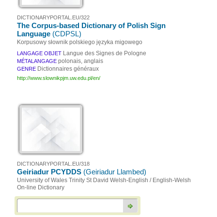
DICTIONARYPORTAL.EU/322
The Corpus-based Dictionary of Polish Sign
Language
(CDPSL)
Korpusowy słownik polskiego języka migowego
Langue des Signes de Pologne
LANGAGE OBJET
polonais, anglais
MÉTALANGAGE
Dictionnaires généraux
GENRE
http://www.slownikpjm.uw.edu.pl/en/
DICTIONARYPORTAL.EU/318
Geiriadur PCYDDS
(Geiriadur Llambed)
University of Wales Trinity St David Welsh-English / English-Welsh
On-line Dictionary