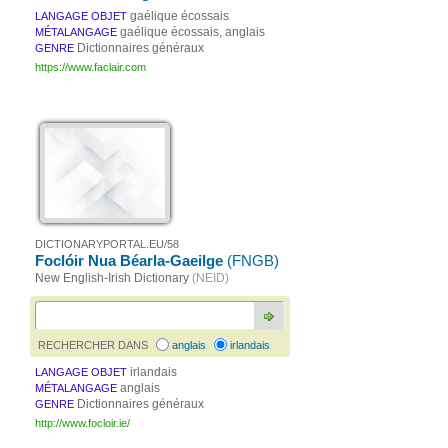
gaélique écossais
LANGAGE OBJET
gaélique écossais, anglais
MÉTALANGAGE
Dictionnaires généraux
GENRE
https://www.faclair.com
DICTIONARYPORTAL.EU/58
Foclóir Nua Béarla-Gaeilge
(FNGB)
New English-Irish Dictionary
(NEID)
RECHERCHER DANS
anglais
irlandais
irlandais
LANGAGE OBJET
anglais
MÉTALANGAGE
Dictionnaires généraux
GENRE
http://www.focloir.ie/