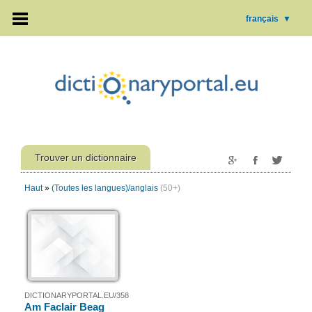
français
▼
Trouver un dictionnaire
Haut
»
(Toutes les langues)/anglais
(50+)
DICTIONARYPORTAL.EU/358
Am Faclair Beag