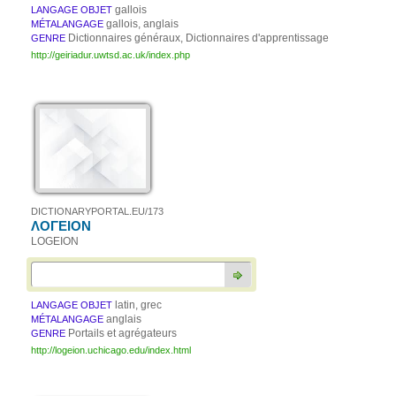
gallois
LANGAGE OBJET
gallois, anglais
MÉTALANGAGE
Dictionnaires généraux, Dictionnaires d'apprentissage
GENRE
http://geiriadur.uwtsd.ac.uk/index.php
DICTIONARYPORTAL.EU/173
ΛΟΓΕΙΟΝ
LOGEION
latin, grec
LANGAGE OBJET
anglais
MÉTALANGAGE
Portails et agrégateurs
GENRE
http://logeion.uchicago.edu/index.html