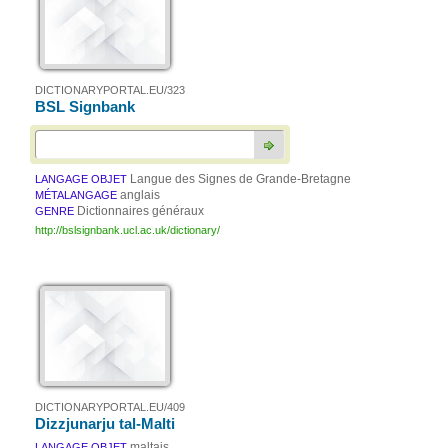
DICTIONARYPORTAL.EU/323
BSL Signbank
Langue des Signes de Grande-Bretagne
LANGAGE OBJET
anglais
MÉTALANGAGE
Dictionnaires généraux
GENRE
http://bslsignbank.ucl.ac.uk/dictionary/
DICTIONARYPORTAL.EU/409
Dizzjunarju tal-Malti
maltais
LANGAGE OBJET