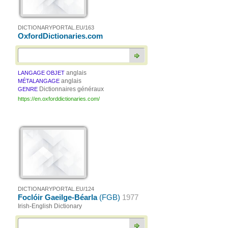
DICTIONARYPORTAL.EU/163
OxfordDictionaries.com
anglais
LANGAGE OBJET
anglais
MÉTALANGAGE
Dictionnaires généraux
GENRE
https://en.oxforddictionaries.com/
DICTIONARYPORTAL.EU/124
Foclóir Gaeilge-Béarla
(FGB)
1977
Irish-English Dictionary