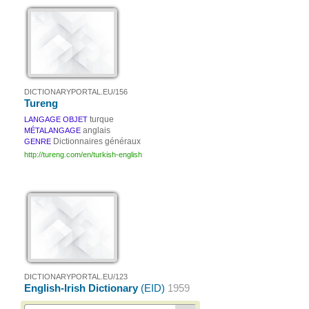
DICTIONARYPORTAL.EU/156
Tureng
turque
LANGAGE OBJET
anglais
MÉTALANGAGE
Dictionnaires généraux
GENRE
http://tureng.com/en/turkish-english
DICTIONARYPORTAL.EU/123
English-Irish Dictionary
(EID)
1959