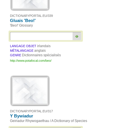
DICTIONARYPORTAL.EU/339
Gluais 'Beo!'
'Beo!' Glossary
irlandais
LANGAGE OBJET
anglais
MÉTALANGAGE
Dictionnaires spécialisés
GENRE
http://www.potafocal.com/beo/
DICTIONARYPORTAL.EU/317
Y Bywiadur
Geiriadur Rhywogaethau / A Dictionary of Species