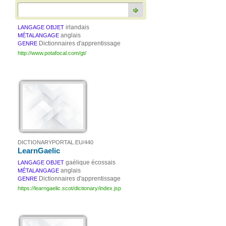
irlandais
LANGAGE OBJET
anglais
MÉTALANGAGE
Dictionnaires d'apprentissage
GENRE
http://www.potafocal.com/gt/
DICTIONARYPORTAL.EU/440
LearnGaelic
gaélique écossais
LANGAGE OBJET
anglais
MÉTALANGAGE
Dictionnaires d'apprentissage
GENRE
https://learngaelic.scot/dictionary/index.jsp