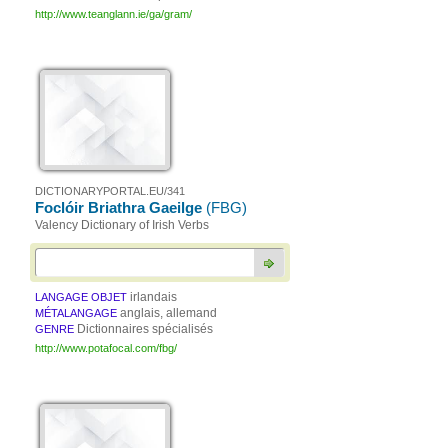
http://www.teanglann.ie/ga/gram/
DICTIONARYPORTAL.EU/341
Foclóir Briathra Gaeilge
(FBG)
Valency Dictionary of Irish Verbs
irlandais
LANGAGE OBJET
anglais, allemand
MÉTALANGAGE
Dictionnaires spécialisés
GENRE
http://www.potafocal.com/fbg/