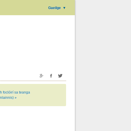
Gaeilge
▼
h foclóirí sa teanga
nlainnis) »