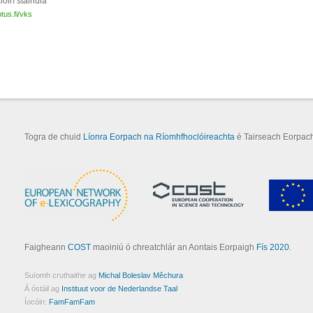
lóirí stairiúla
otus.fi/vks
Togra de chuid
Líonra Eorpach na Ríomhfhoclóireachta
é Tairseach Eorpach
Faigheann
COST
maoiniú ó chreatchlár an Aontais Eorpaigh
Fís 2020
.
Suíomh cruthaithe ag
Michal Boleslav Měchura
Á óstáil ag
Instituut voor de Nederlandse Taal
Íocóin:
FamFamFam