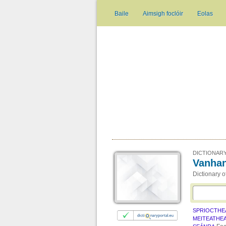
Baile
Aimsigh foclóir
Eolas
DICTIONARY
Vanhan
Dictionary o
SPRIOCTHE
MEITEATHE