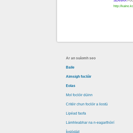
Foc
SEÁNRA
http://kaino.k
Ar an suíomh seo
Baile
Aimsigh foclóir
Eolas
Mol foclóir dúinn
Critéir chun foclóir a liostú
Lipéad faofa
Lámhleabhar na n-eagarthóirí
Íoslódáil