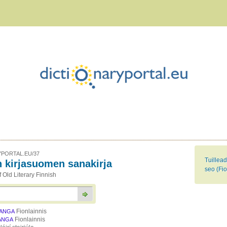
PORTAL.EU/37
Tuillead
 kirjasuomen sanakirja
seo (Fio
f Old Literary Finnish
Fionlainnis
ANGA
Fionlainnis
ANGA