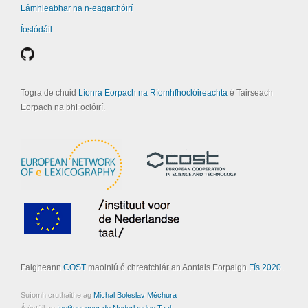
Lámhleabhar na n-eagarthóirí
Íoslódáil
Togra de chuid
Líonra Eorpach na Ríomhfhoclóireachta
é Tairseach
Eorpach na bhFoclóirí.
Faigheann
COST
maoiniú ó chreatchlár an Aontais Eorpaigh
Fís 2020
.
Suíomh cruthaithe ag
Michal Boleslav Měchura