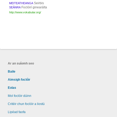
Seirbis
MEITEATHEANGA
Foclóirí ginearálta
SEÁNRA
http://www.vokabular.org/
Ar an suíomh seo
Baile
Aimsigh foclóir
Eolas
Mol foclóir dúinn
Critéir chun foclóir a liostú
Lipéad faofa