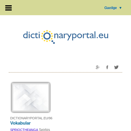
Gaeilge
▼
DICTIONARYPORTAL.EU/96
Vokabular
Seirbis
SPRIOCTHEANGA