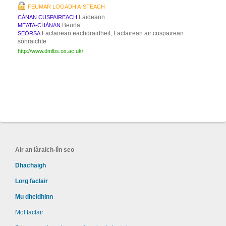
FEUMAR LOGADH A-STEACH
Laideann
CÀNAN CUSPAIREACH
Beurla
MEATA-CHÀNAN
Faclairean eachdraidheil, Faclairean air cuspairean
SEÒRSA
sònraichte
http://www.dmlbs.ox.ac.uk/
Air an làraich-lìn seo
Dhachaigh
Lorg faclair
Mu dheidhinn
Mol faclair