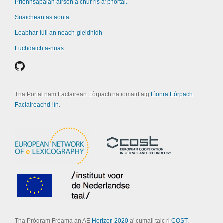
Prionnsapalan airson a chur ris a' phortal.
Suaicheantas aonta
Leabhar-iùil an neach-gleidhidh
Luchdaich a-nuas
Tha Portal nam Faclairean Eòrpach na iomairt aig
Lìonra Eòrpach
Faclaireachd-lìn
.
Tha Prògram Frèama an AE
Horizon 2020
a' cumail taic ri
COST
.