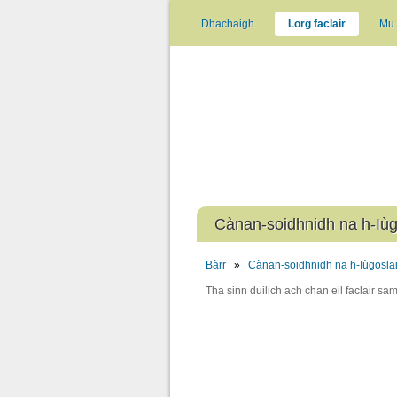
Dhachaigh
Lorg faclair
Mu 
Cànan-soidhnidh na h-Iùg
Bàrr
»
Cànan-soidhnidh na h-Iùgosla
Tha sinn duilich ach chan eil faclair sam 