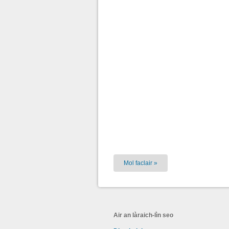
Mol faclair »
Air an làraich-lìn seo