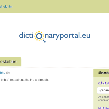
dheidhinn
oslaibhe
ibhe
(0)
Sìolach
bith a' freagairt na tha thu a' sireadh.
CÀNAN
An cànan
cànan an 
MEATA