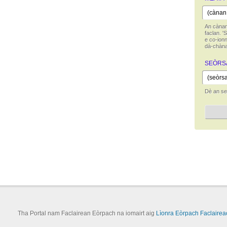
An cànan
faclan. '
e co-ionn
dà-chàna
SEÒRS
Dè an seò
Tha Portal nam Faclairean Eòrpach na iomairt aig
Lìonra Eòrpach Faclairea