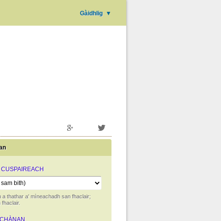
Gàidhlig
▼
an
 CUSPAIREACH
 a thathar a' mìneachadh san fhaclair;
fhaclair.
-CHÀNAN