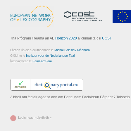
Tha Prògram Frèama an AE
Horizon 2020
a' cumail taic ri
COST
.
Làrach-lìn air a cruthachadh le
Michal Boleslav Měchura
Glèidhte le
Instituut voor de Nederlandse Taal
Ìomhaighean le
FamFamFam
A bheil am faclair agadsa ann am Portal nam Faclairean Eòrpach? Taisbein
Login neach-gleidhidh »