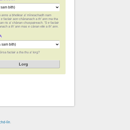
 anns a bheilear a' mìneachadh nam
S e faclair aon-chànanach a th' ann ma tha
an ris a' chànan chuspaireach. 'S e faclair
nach a th' ann mas e cànan eile a th' ann.
A
rsa faclair a tha thu a' lorg?
chd-lìn
.