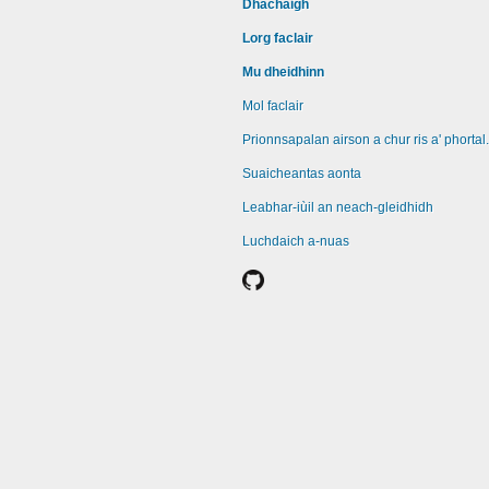
Dhachaigh
Lorg faclair
Mu dheidhinn
Mol faclair
Prionnsapalan airson a chur ris a' phortal.
Suaicheantas aonta
Leabhar-iùil an neach-gleidhidh
Luchdaich a-nuas