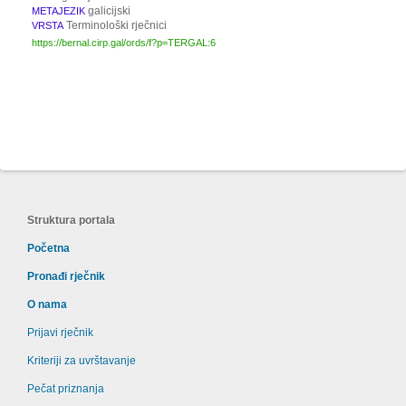
galicijski
METAJEZIK
Terminološki rječnici
VRSTA
https://bernal.cirp.gal/ords/f?p=TERGAL:6
Struktura portala
Početna
Pronađi rječnik
O nama
Prijavi rječnik
Kriteriji za uvrštavanje
Pečat priznanja