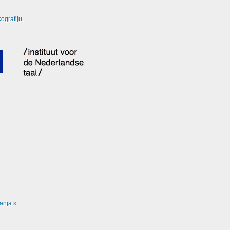
ografiju
.
anja »