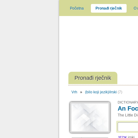
Početna
Pronađi rječnik
O
Pronađi rječnik
Vrh
»
(bilo koji jezik)/irski
(7)
DICTIONARY
An Foc
The Little D
irski
JEZIK