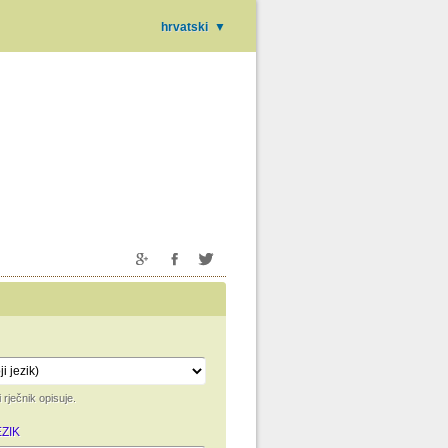
hrvatski
▼
i rječnik opisuje.
ZIK