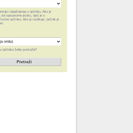
inicija i objašnjenja u rječniku. Ako je
 isti opisanome jeziku, riječ je o
čnome rječniku. Ako je razlikuje, rječnik je
an.
u rječnika želite pretražiti?