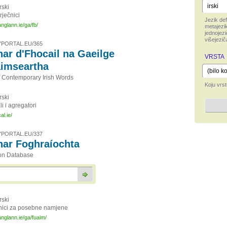
irski
rječnici
Jezik def
nglann.ie/ga/fb/
metajezik
jednojezi
višejezič
PORTAL.EU/365
ar d'Fhocail na Gaeilge
VRSTA
imseartha
 Contemporary Irish Words
Koju vrst
irski
li i agregatori
al.ie/
PORTAL.EU/337
ar Foghraíochta
on Database
irski
nici za posebne namjene
anglann.ie/ga/fuaim/