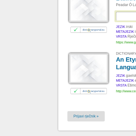
Peadar Ó La
irski
JEZIK
METAJEZIK
Rječ
VRSTA
https://www.ga
DICTIONARY
An Ety
Langu
gaels
JEZIK
METAJEZIK
Etimo
VRSTA
http://www.ce
Prijavi rječnik »