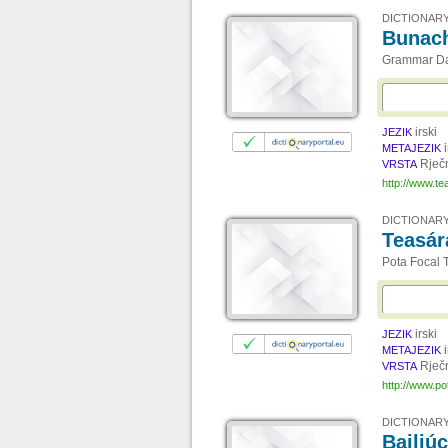
DICTIONARY
Bunac
Grammar D
irski
JEZIK
METAJEZIK
Rječ
VRSTA
http://www.te
DICTIONARY
Teasár
Pota Focal 
irski
JEZIK
METAJEZIK
Rječ
VRSTA
http://www.po
DICTIONARY
Bailiú