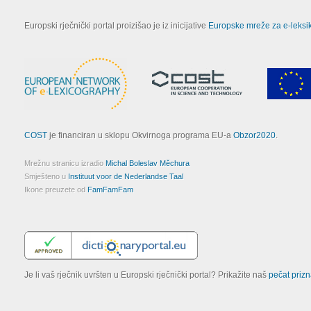
Europski rječnički portal proizišao je iz inicijative
Europske mreže za e-leksik
COST
je financiran u sklopu Okvirnoga programa EU-a
Obzor2020
.
Mrežnu stranicu izradio
Michal Boleslav Měchura
Smješteno u
Instituut voor de Nederlandse Taal
Ikone preuzete od
FamFamFam
Je li vaš rječnik uvršten u Europski rječnički portal? Prikažite naš
pečat prizn