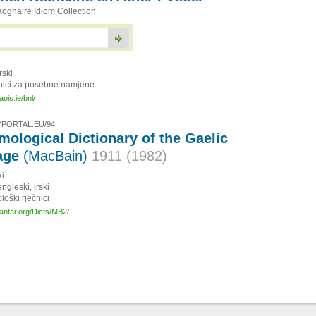
oghaire Idiom Collection
irski
nici za posebne namjene
ois.ie/bnl/
PORTAL.EU/94
mological Dictionary of the Gaelic
age
(MacBain)
1911 (1982)
ki
engleski, irski
loški rječnici
antar.org/Dicts/MB2/