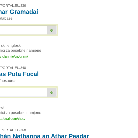
PORTAL.EU/336
har Gramadaí
atabase
irski, engleski
nici za posebne namjene
anglann.ie/ga/gram/
PORTAL.EU/340
as Pota Focal
Thesaurus
irski
nici za posebne namjene
tafocal.com/thes/
PORTAL.EU/368
chán Nathanna an Athar Peadar