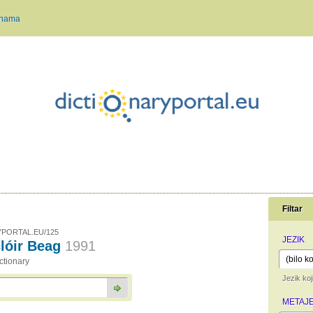
 nama
Filtar
PORTAL.EU/125
JEZIK
lóir Beag
1991
ictionary
Jezik koj
METAJE