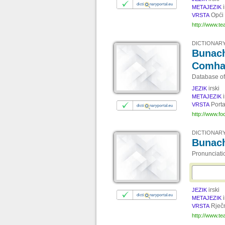
METAJEZIK
Opći 
VRSTA
http://www.tea
DICTIONARY
Bunach
Comha
Database of
irski
JEZIK
METAJEZIK
Porta
VRSTA
http://www.foc
DICTIONARY
Bunach
Pronunciati
irski
JEZIK
METAJEZIK
Rječ
VRSTA
http://www.te