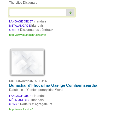
The Little Dictionary
irlandais
LANGAGE OBJET
irlandais
MÉTALANGAGE
Dictionnaires généraux
GENRE
http://www.teanglann.ie/ga/fb/
DICTIONARYPORTAL.EU/365
Bunachar d'Fhocail na Gaeilge Comhaimseartha
Database of Contemporary Irish Words
irlandais
LANGAGE OBJET
irlandais
MÉTALANGAGE
Portails et agrégateurs
GENRE
http://www.focal.ie/