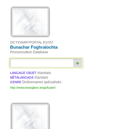
DICTIONARYPORTAL.EU/337
Bunachar Foghraíochta
Pronunciation Database
irlandais
LANGAGE OBJET
irlandais
MÉTALANGAGE
Dictionnaires spécialisés
GENRE
http://www.teanglann.ie/ga/fuaim/