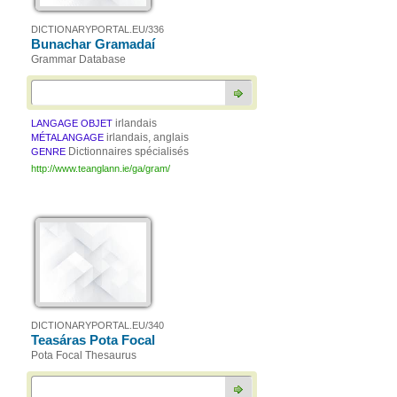
DICTIONARYPORTAL.EU/336
Bunachar Gramadaí
Grammar Database
irlandais
LANGAGE OBJET
irlandais, anglais
MÉTALANGAGE
Dictionnaires spécialisés
GENRE
http://www.teanglann.ie/ga/gram/
DICTIONARYPORTAL.EU/340
Teasáras Pota Focal
Pota Focal Thesaurus