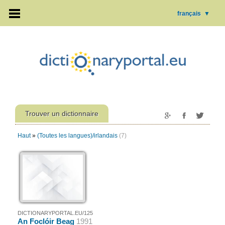
français
▼
Trouver un dictionnaire
Haut
»
(Toutes les langues)/irlandais
(7)
DICTIONARYPORTAL.EU/125
An Foclóir Beag
1991