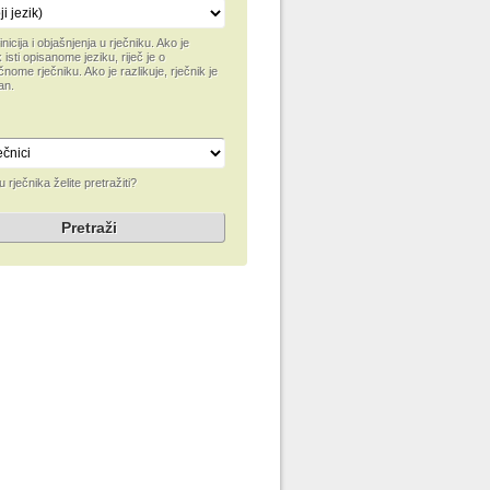
inicija i objašnjenja u rječniku. Ako je
 isti opisanome jeziku, riječ je o
čnome rječniku. Ako je razlikuje, rječnik je
an.
u rječnika želite pretražiti?