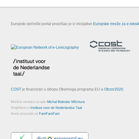
Europski rječnički portal proizišao je iz inicijative
Europske mreže za e-leksik
COST
je financiran u sklopu Okvirnoga programa EU-a
Obzor2020
.
Mrežnu stranicu izradio
Michal Boleslav Měchura
Smješteno u
Instituut voor de Nederlandse Taal
Ikone preuzete od
FamFamFam