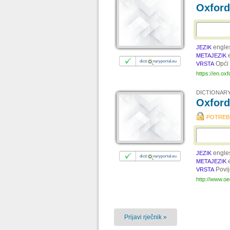
Oxford
engle
JEZIK
METAJEZIK
Opći 
VRSTA
https://en.ox
DICTIONARY
Oxford
POTREBN
engle
JEZIK
METAJEZIK
Povij
VRSTA
http://www.o
Prijavi rječnik »