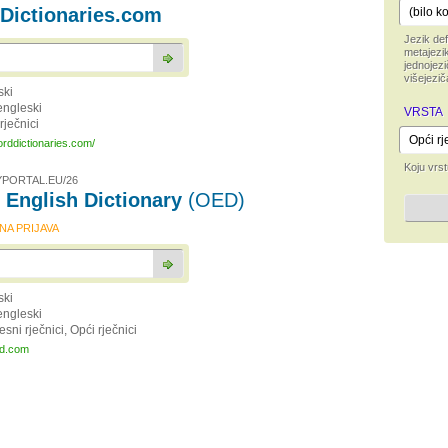
Dictionaries.com
Jezik def
metajezik
jednojezi
višejezič
ski
engleski
VRSTA
rječnici
forddictionaries.com/
Koju vrst
PORTAL.EU/26
 English Dictionary
(OED)
A PRIJAVA
ski
engleski
esni rječnici, Opći rječnici
ed.com