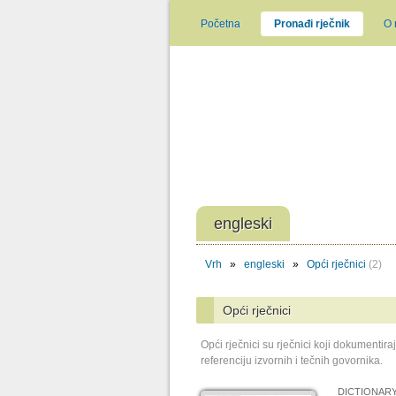
Početna
Pronađi rječnik
O
engleski
Vrh
»
engleski
»
Opći rječnici
(2)
Opći rječnici
Opći rječnici su rječnici koji dokumenti
referenciju izvornih i tečnih govornika.
DICTIONARY