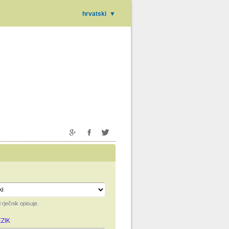
hrvatski
▼
i rječnik opisuje.
ZIK