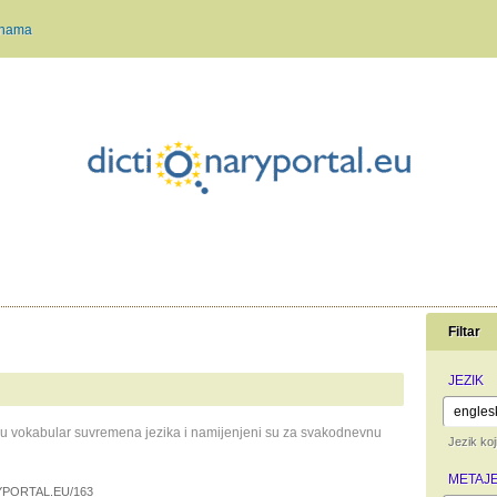
 nama
Filtar
JEZIK
raju vokabular suvremena jezika i namijenjeni su za svakodnevnu
Jezik koj
METAJE
PORTAL.EU/163