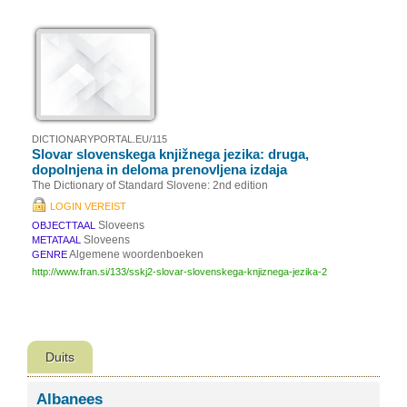
DICTIONARYPORTAL.EU/115
Slovar slovenskega knjižnega jezika: druga,
dopolnjena in deloma prenovljena izdaja
The Dictionary of Standard Slovene: 2nd edition
LOGIN VEREIST
Sloveens
OBJECTTAAL
Sloveens
METATAAL
Algemene woordenboeken
GENRE
http://www.fran.si/133/sskj2-slovar-slovenskega-knjiznega-jezika-2
Duits
Albanees