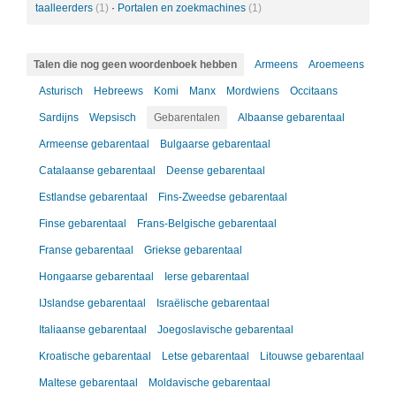
taalleerders
(1)
·
Portalen en zoekmachines
(1)
Talen die nog geen woordenboek hebben
Armeens
Aroemeens
Asturisch
Hebreews
Komi
Manx
Mordwiens
Occitaans
Sardijns
Wepsisch
Gebarentalen
Albaanse gebarentaal
Armeense gebarentaal
Bulgaarse gebarentaal
Catalaanse gebarentaal
Deense gebarentaal
Estlandse gebarentaal
Fins-Zweedse gebarentaal
Finse gebarentaal
Frans-Belgische gebarentaal
Franse gebarentaal
Griekse gebarentaal
Hongaarse gebarentaal
Ierse gebarentaal
IJslandse gebarentaal
Israëlische gebarentaal
Italiaanse gebarentaal
Joegoslavische gebarentaal
Kroatische gebarentaal
Letse gebarentaal
Litouwse gebarentaal
Maltese gebarentaal
Moldavische gebarentaal