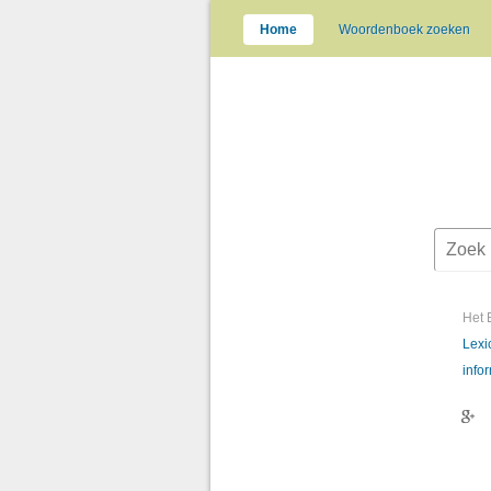
Home
Woordenboek zoeken
Het 
Lexi
info