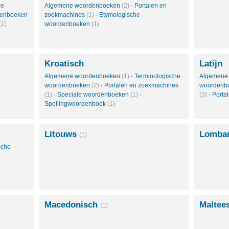
le
Algemene woordenboeken
(2)
·
Portalen en
denboeken
zoekmachines
(1)
·
Etymologische
(1)
woordenboeken
(1)
Kroatisch
Latijn
Algemene woordenboeken
(1)
·
Terminologische
Algemene
woordenboeken
(2)
·
Portalen en zoekmachines
woordenb
(1)
·
Speciale woordenboeken
(1)
·
(3)
·
Porta
Spellingwoordenboek
(1)
Litouws
Lomba
(1)
sche
Macedonisch
Maltee
(1)