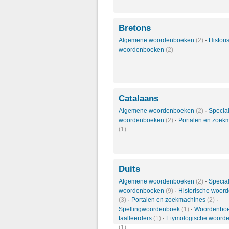
Bretons
Algemene woordenboeken
(2)
·
Histori
woordenboeken
(2)
Catalaans
Algemene woordenboeken
(2)
·
Specia
woordenboeken
(2)
·
Portalen en zoek
(1)
Duits
Algemene woordenboeken
(2)
·
Specia
woordenboeken
(9)
·
Historische woor
(3)
·
Portalen en zoekmachines
(2)
·
Spellingwoordenboek
(1)
·
Woordenboe
taalleerders
(1)
·
Etymologische woord
(1)