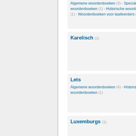
Algemene woordenboeken
(3)
·
Specia
woordenboeken
(1)
·
Historische woor
(1)
·
Woordenboeken voor taalleerders
Karelisch
(1)
Lets
Algemene woordenboeken
(4)
·
Histori
woordenboeken
(1)
Luxemburgs
(1)