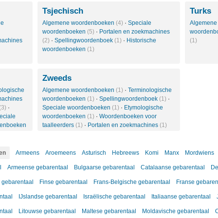
Tsjechisch
Turks
le
Algemene woordenboeken
(4)
·
Speciale
Algemene
woordenboeken
(5)
·
Portalen en zoekmachines
woordenb
machines
(2)
·
Spellingwoordenboek
(1)
·
Historische
(1)
woordenboeken
(1)
Zweeds
ologische
Algemene woordenboeken
(1)
·
Terminologische
machines
woordenboeken
(1)
·
Spellingwoordenboek
(1)
·
(3)
·
Speciale woordenboeken
(1)
·
Etymologische
eciale
woordenboeken
(1)
·
Woordenboeken voor
denboeken
taalleerders
(1)
·
Portalen en zoekmachines
(1)
en
Armeens
Aroemeens
Asturisch
Hebreews
Komi
Manx
Mordwiens
l
Armeense gebarentaal
Bulgaarse gebarentaal
Catalaanse gebarentaal
De
 gebarentaal
Finse gebarentaal
Frans-Belgische gebarentaal
Franse gebaren
ntaal
IJslandse gebarentaal
Israëlische gebarentaal
Italiaanse gebarentaal
ntaal
Litouwse gebarentaal
Maltese gebarentaal
Moldavische gebarentaal
O