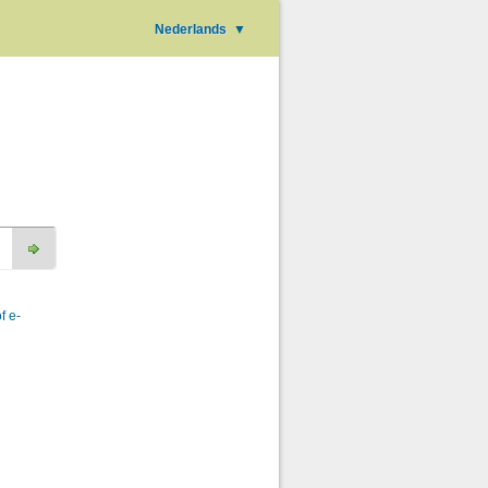
Nederlands
▼
f e-