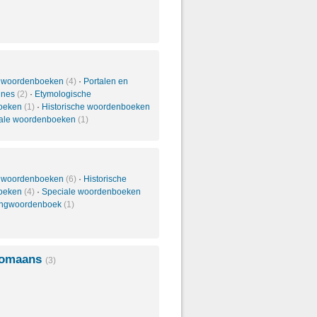
 woordenboeken
(4)
·
Portalen en
ines
(2)
·
Etymologische
oeken
(1)
·
Historische woordenboeken
ale woordenboeken
(1)
 woordenboeken
(6)
·
Historische
oeken
(4)
·
Speciale woordenboeken
ingwoordenboek
(1)
Romaans
(3)