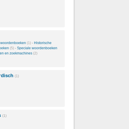
 woordenboeken
(1)
·
Historische
oeken
(5)
·
Speciale woordenboeken
len en zoekmachines
(2)
rdisch
(1)
s
(1)