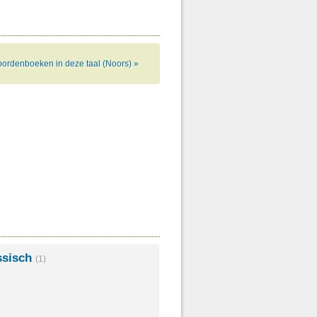
ordenboeken in deze taal (Noors) »
ssisch
(1)