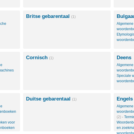
Britse gebarentaal
Bulgaa
(1)
sche
Algemene
woordenb
Etymolog
woordenb
Cornisch
Deens
(1)
le
Algemene
machines
woordenb
Speciale
woordenb
Duitse gebarentaal
Engels
(1)
le
Algemene
denboeken
woordenb
(2)
·
Termi
ken voor
Woordenbo
enboeken
en zoekm
woordenb