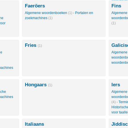
Faeröers
Fins
Algemene woordenboeken
(1)
·
Portalen en
Algemene
he
zoekmachines
(1)
woordenb
oor
(1)
Fries
Galicis
(1)
le
Algemene
woordenb
woordenb
machines
Hongaars
Iers
(1)
sche
Algemene
machines
woordenb
(4)
·
Termi
Historisc
voor taall
Italiaans
Jiddis