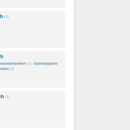
ch
(2)
ch
 woordenboeken
(1)
·
Etymologische
oeken
(1)
ch
(1)