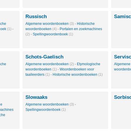
Russisch
Samis
sche
Algemene woordenboeken
(3)
·
Historische
boek
(1)
·
woordenboeken
(4)
·
Portalen en zoekmachines
(2)
·
Spellingwoordenboek
(1)
Schots-Gaelisch
Servis
sche
Algemene woordenboeken
(2)
·
Etymologische
Algemene
woordenboeken
(1)
·
Woordenboeken voor
woordenb
taalleerders
(1)
·
Historische woordenboeken
(1)
Slowaaks
Sorbis
le
Algemene woordenboeken
(3)
·
machines
Spellingwoordenboek
(1)
sche