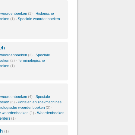
 woordenboeken
(1)
·
Historische
oeken
(1)
·
Speciale woordenboeken
ch
 woordenboeken
(2)
·
Speciale
oeken
(2)
·
Terminologische
oeken
(1)
 woordenboeken
(4)
·
Speciale
oeken
(6)
·
Portalen en zoekmachines
nologische woordenboeken
(2)
·
he woordenboeken
(1)
·
Woordenboeken
eerders
(1)
ch
(1)