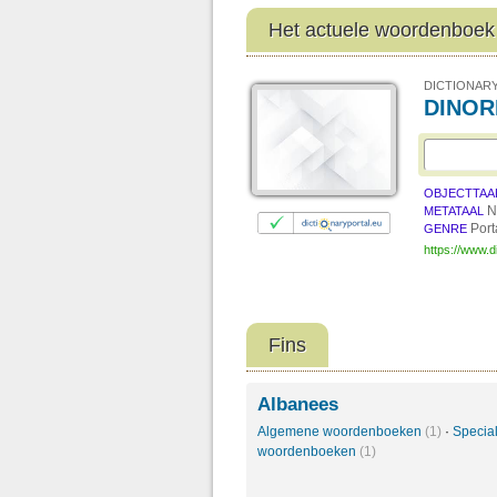
Het actuele woordenboek
DICTIONARY
DINO
OBJECTTAA
N
METATAAL
Por
GENRE
https://www.d
Fins
Albanees
Algemene woordenboeken
(1)
·
Specia
woordenboeken
(1)