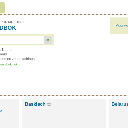
PORTAL.EU/351
Meer wo
RDBOK
Noors
L
oors
talen en zoekmachines
inordbok.no/
Baskisch
Belaru
(2)
le