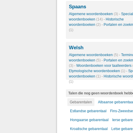
Spaans
Algemene woordenboeken
(3)
·
Specia
woordenboeken
(14)
·
Historische
woordenboeken
(2)
·
Portalen en zoek
(1)
Welsh
Algemene woordenboeken
(5)
·
Termin
woordenboeken
(5)
·
Portalen en zoek
(3)
·
Woordenboeken voor taalleerders
Etymologische woordenboeken
(1)
·
Sp
woordenboeken
(1)
·
Historische woor
(1)
Talen die nog geen woordenboek hebb
Gebarentalen
Albaanse gebarentaa
Estlandse gebarentaal
Fins-Zweedse
Hongaarse gebarentaal
Ierse gebare
Kroatische gebarentaal
Letse gebare