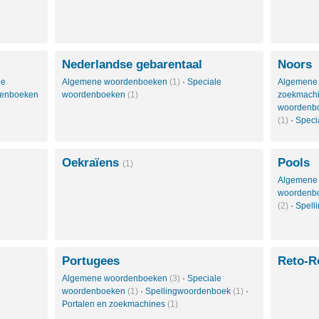
Nederlandse gebarentaal
Noors
le
Algemene woordenboeken
(1)
·
Speciale
Algemene
denboeken
woordenboeken
(1)
zoekmach
woordenb
(1)
·
Speci
Oekraïens
Pools
(1)
Algemene
woordenb
(2)
·
Spell
Portugees
Reto-
Algemene woordenboeken
(3)
·
Speciale
woordenboeken
(1)
·
Spellingwoordenboek
(1)
·
Portalen en zoekmachines
(1)