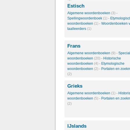
Estisch
Algemene woordenboeken
(3)
·
Spellingwoordenboek
(1)
·
Etymologisc
woordenboeken
(1)
·
Woordenboeken v
taalleerders
(1)
Frans
Algemene woordenboeken
(9)
·
Specia
woordenboeken
(20)
·
Historische
woordenboeken
(4)
·
Etymologische
woordenboeken
(2)
·
Portalen en zoek
(2)
Grieks
Algemene woordenboeken
(1)
·
Histori
woordenboeken
(5)
·
Portalen en zoek
(2)
IJslands