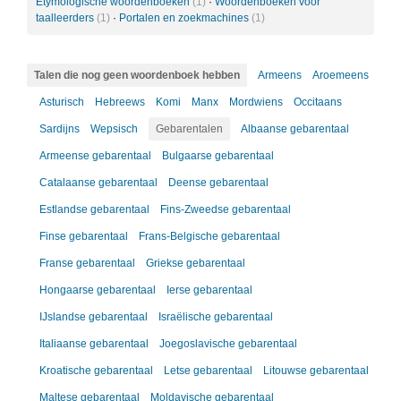
Etymologische woordenboeken
(1)
·
Woordenboeken voor
taalleerders
(1)
·
Portalen en zoekmachines
(1)
Talen die nog geen woordenboek hebben
Armeens
Aroemeens
Asturisch
Hebreews
Komi
Manx
Mordwiens
Occitaans
Sardijns
Wepsisch
Gebarentalen
Albaanse gebarentaal
Armeense gebarentaal
Bulgaarse gebarentaal
Catalaanse gebarentaal
Deense gebarentaal
Estlandse gebarentaal
Fins-Zweedse gebarentaal
Finse gebarentaal
Frans-Belgische gebarentaal
Franse gebarentaal
Griekse gebarentaal
Hongaarse gebarentaal
Ierse gebarentaal
IJslandse gebarentaal
Israëlische gebarentaal
Italiaanse gebarentaal
Joegoslavische gebarentaal
Kroatische gebarentaal
Letse gebarentaal
Litouwse gebarentaal
Maltese gebarentaal
Moldavische gebarentaal