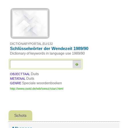
DICTIONARYPORTAL.EU/132
Schlüsselwörter der Wendezeit 1989/90
Dictionary of keywords in language use 1989/90
Duits
OBJECTTAAL
Duits
METATAAL
Speciale woordenboeken
GENRE
http://www.owid.de/wb/swwz/start.html
Schots