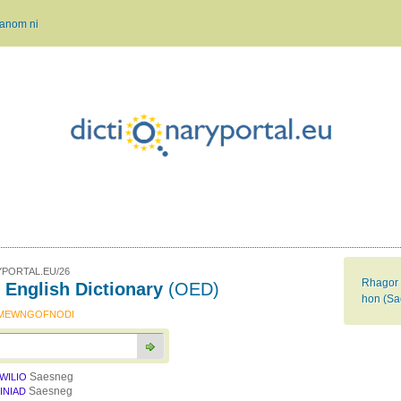
anom ni
PORTAL.EU/26
Rhagor o
 English Dictionary
(OED)
hon (Sa
MEWNGOFNODI
Saesneg
HWILIO
Saesneg
FINIAD