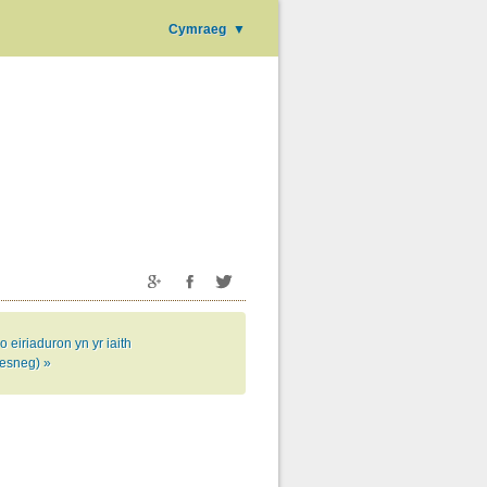
Cymraeg
▼
 eiriaduron yn yr iaith
esneg) »