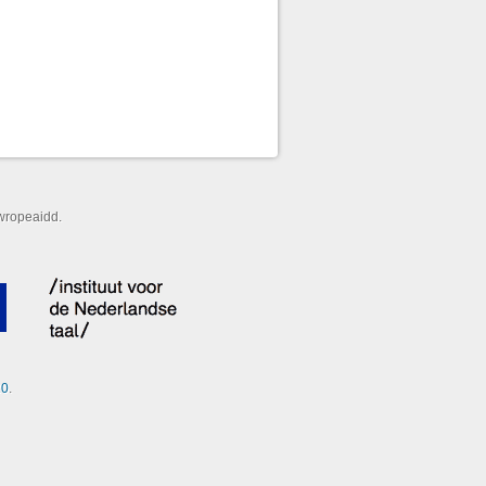
wropeaidd.
20
.