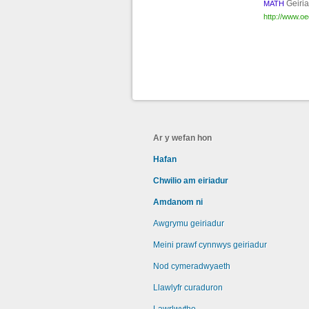
Geiri
MATH
http://www.o
Ar y wefan hon
Hafan
Chwilio am eiriadur
Amdanom ni
Awgrymu geiriadur
Meini prawf cynnwys geiriadur
Nod cymeradwyaeth
Llawlyfr curaduron