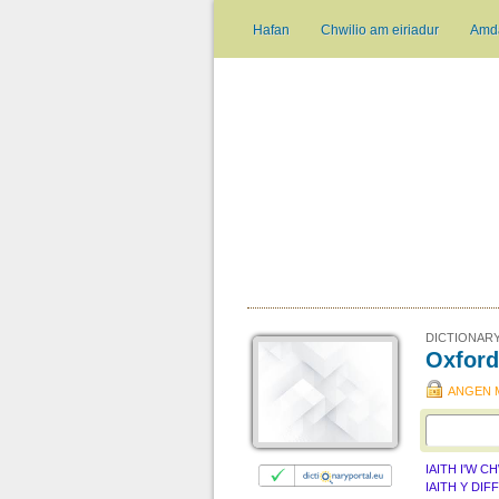
Hafan
Chwilio am eiriadur
Amd
DICTIONARY
Oxford
ANGEN 
IAITH I'W C
IAITH Y DIF