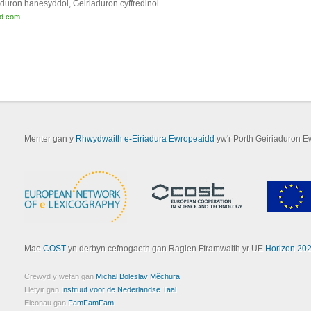
aduron hanesyddol, Geiriaduron cyffredinol
ed.com
Menter gan y
Rhwydwaith e-Eiriadura Ewropeaidd
yw'r Porth Geiriaduron E
Mae
COST
yn derbyn cefnogaeth gan Raglen Fframwaith yr UE
Horizon 20
Crewyd y wefan gan
Michal Boleslav Měchura
Lletyir gan
Instituut voor de Nederlandse Taal
Eiconau gan
FamFamFam