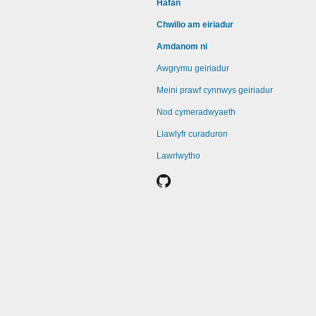
Hafan
Chwilio am eiriadur
Amdanom ni
Awgrymu geiriadur
Meini prawf cynnwys geiriadur
Nod cymeradwyaeth
Llawlyfr curaduron
Lawrlwytho