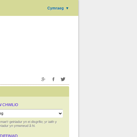
Cymraeg
▼
'W CHWILIO
 mae'r geiriadur yn ei disgrifio; yr iaith y
iriadur yn ymwneud â hi.
 DIFFINIAD