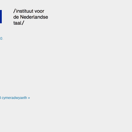
20
.
d cymeradwyaeth »