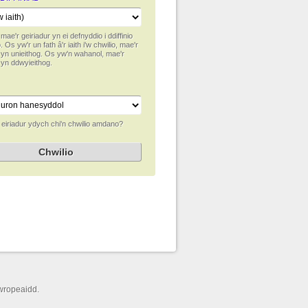
 mae'r geiriadur yn ei defnyddio i ddiffinio
. Os yw'r un fath â'r iaith i'w chwilio, mae'r
r yn unieithog. Os yw'n wahanol, mae'r
 yn ddwyieithog.
 eiriadur ydych chi'n chwilio amdano?
wropeaidd.