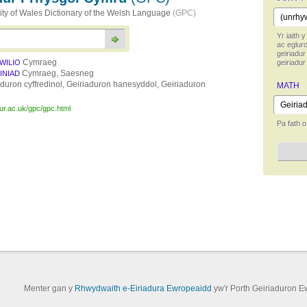
ity of Wales Dictionary of the Welsh Language
(GPC)
Yr iaith y
ac egluro
geiriadu
Cymraeg
HWILIO
geiriadur
Cymraeg, Saesneg
FINIAD
aduron cyffredinol, Geiriaduron hanesyddol, Geiriaduron
MATH
dur.ac.uk/gpc/gpc.html
Pa fath o
Menter gan y
Rhwydwaith e-Eiriadura Ewropeaidd
yw'r Porth Geiriaduron E