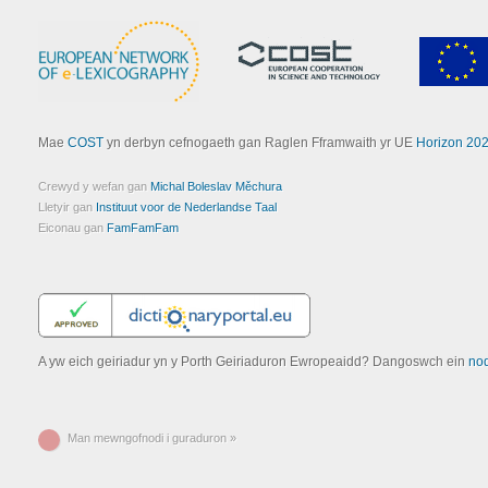
Mae
COST
yn derbyn cefnogaeth gan Raglen Fframwaith yr UE
Horizon 20
Crewyd y wefan gan
Michal Boleslav Měchura
Lletyir gan
Instituut voor de Nederlandse Taal
Eiconau gan
FamFamFam
A yw eich geiriadur yn y Porth Geiriaduron Ewropeaidd? Dangoswch ein
no
Man mewngofnodi i guraduron »