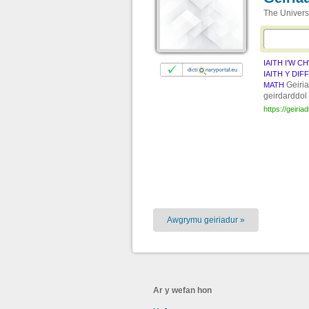
The Univers
IAITH I'W C
IAITH Y DIF
Geiri
MATH
geirdarddol
https://geiria
Awgrymu geiriadur »
Ar y wefan hon