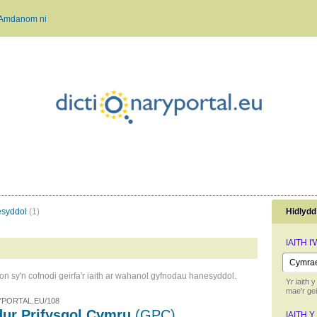
Amdanom ni
esyddol
(1)
Hidlydd
IAITH I
n sy'n cofnodi geirfa'r iaith ar wahanol gyfnodau hanesyddol.
Yr iaith y
mae'r ge
PORTAL.EU/108
dur Prifysgol Cymru
(GPC)
IAITH Y