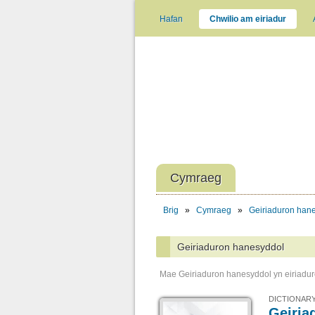
Hafan
Chwilio am eiriadur
Cymraeg
Brig
»
Cymraeg
»
Geiriaduron han
Geiriaduron hanesyddol
Mae Geiriaduron hanesyddol yn eiriaduro
DICTIONARY
Geiria