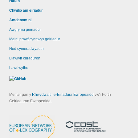
Hafan
Chwilio am eiriadur
Amdanom ni
Awgrymu geiriadur
Meini prawf cynnwys geiriadur
Nod cymeradwyaeth
Llawlyfr curaduron
Lawrlwytho
Menter gan y
Rhwydwaith e-Eiriadura Ewropeaidd
yw'r Porth
Geiriaduron Ewropeaidd.