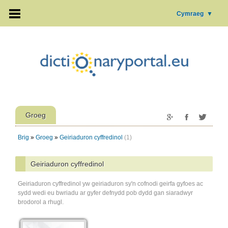
Cymraeg
▼
Groeg
Brig
»
Groeg
»
Geiriaduron cyffredinol
(1)
Geiriaduron cyffredinol
Geiriaduron cyffredinol yw geiriaduron sy'n cofnodi geirfa gyfoes ac
sydd wedi eu bwriadu ar gyfer defnydd pob dydd gan siaradwyr
brodorol a rhugl.