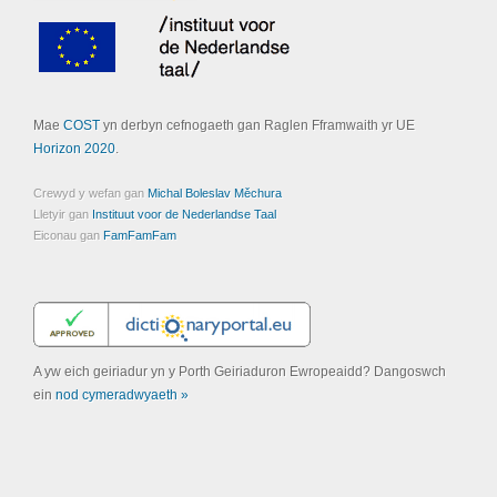
Mae
COST
yn derbyn cefnogaeth gan Raglen Fframwaith yr UE
Horizon 2020
.
Crewyd y wefan gan
Michal Boleslav Měchura
Lletyir gan
Instituut voor de Nederlandse Taal
Eiconau gan
FamFamFam
A yw eich geiriadur yn y Porth Geiriaduron Ewropeaidd? Dangoswch
ein
nod cymeradwyaeth »