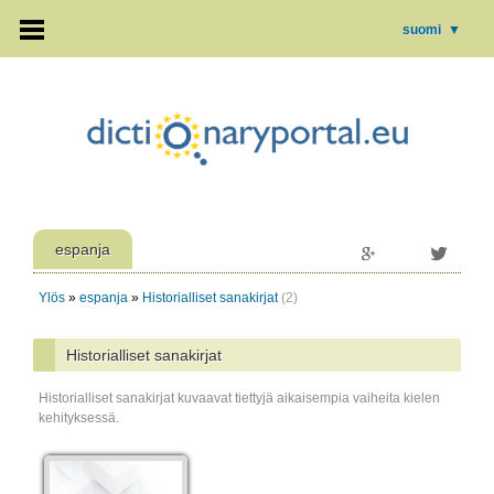
suomi
▼
espanja
Ylös
»
espanja
»
Historialliset sanakirjat
(2)
Historialliset sanakirjat
Historialliset sanakirjat kuvaavat tiettyjä aikaisempia vaiheita kielen
kehityksessä.