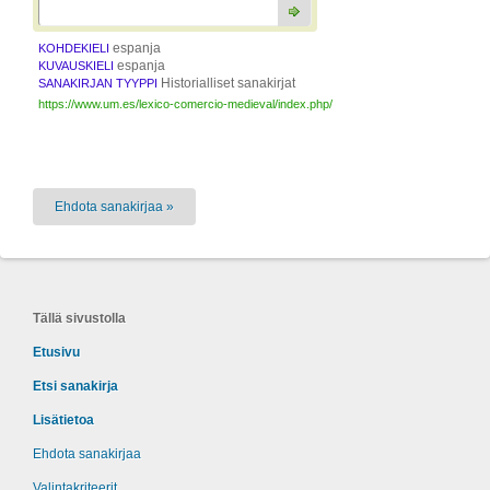
espanja
KOHDEKIELI
espanja
KUVAUSKIELI
Historialliset sanakirjat
SANAKIRJAN TYYPPI
https://www.um.es/lexico-comercio-medieval/index.php/
Ehdota sanakirjaa »
Tällä sivustolla
Etusivu
Etsi sanakirja
Lisätietoa
Ehdota sanakirjaa
Valintakriteerit