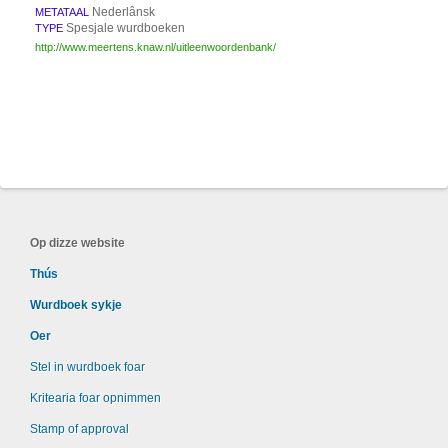
Nederlânsk
METATAAL
Spesjale wurdboeken
TYPE
http://www.meertens.knaw.nl/uitleenwoordenbank/
Op dizze website
Thús
Wurdboek sykje
Oer
Stel in wurdboek foar
Kritearia foar opnimmen
Stamp of approval