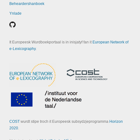
Beheardershanboek
Ynlade
It Europeesk Wurdboekportaal is in inisjatyf fan it
European Network of
e-Lexicography
.
COST
wurdt stipe troch it Europeesk subsydzjeprogramma
Horizon
2020
.