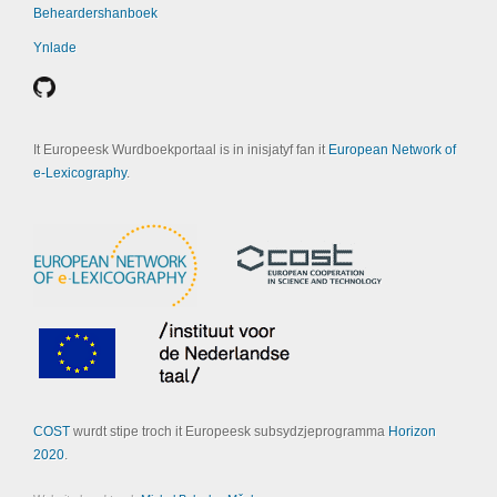
Beheardershanboek
Ynlade
It Europeesk Wurdboekportaal is in inisjatyf fan it
European Network of
e-Lexicography
.
COST
wurdt stipe troch it Europeesk subsydzjeprogramma
Horizon
2020
.