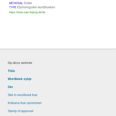
Dútsk
METATAAL
Etymologyske wurdboeken
TYPE
https://ewa.saw-leipzig.de/de
Op dizze website
Thús
Wurdboek sykje
Oer
Stel in wurdboek foar
Kritearia foar opnimmen
Stamp of approval