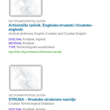
DICTIONARYPORTAL.EU/359
Arhivistički rječnik. Englesko-hrvatski i hrvatsko-
engleski
Archival dictionary. English-Croatian and Croatian-English
Kroätysk, Ingelsk
DOELTAAL
Kroätysk
METATAAL
Terminologyske wurdboeken
TYPE
http://infoz.ffzg.hr/Stancic/Arhivisticki-rjecnik/
DICTIONARYPORTAL.EU/334
STRUNA – Hrvatsko strukovno nazivlje
Croatian Terminological Database
Kroätysk, Ingelsk
DOELTAAL