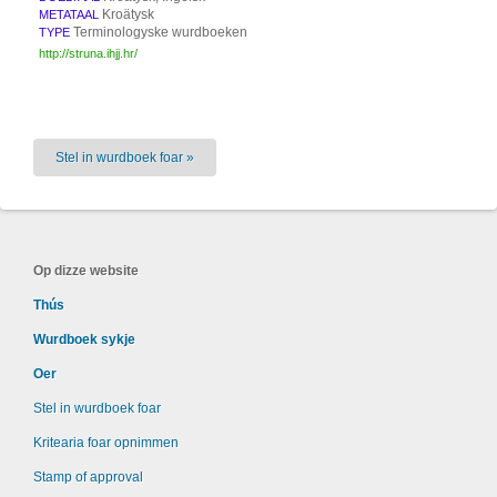
Kroätysk
METATAAL
Terminologyske wurdboeken
TYPE
http://struna.ihjj.hr/
Stel in wurdboek foar »
Op dizze website
Thús
Wurdboek sykje
Oer
Stel in wurdboek foar
Kritearia foar opnimmen
Stamp of approval