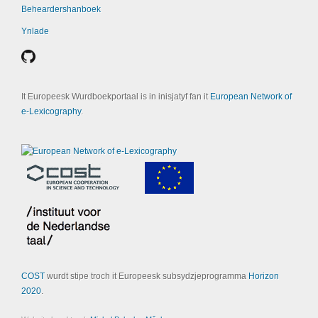
Beheardershanboek
Ynlade
It Europeesk Wurdboekportaal is in inisjatyf fan it
European Network of
e-Lexicography
.
COST
wurdt stipe troch it Europeesk subsydzjeprogramma
Horizon
2020
.