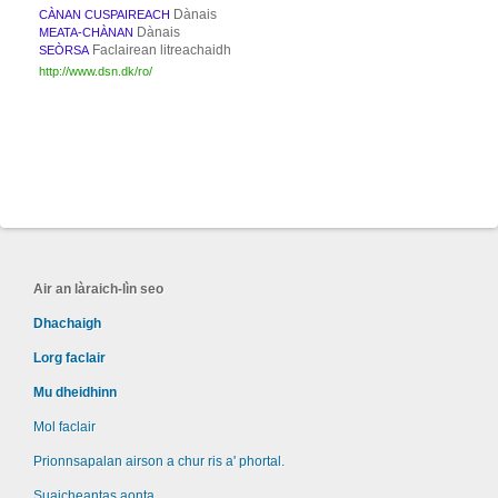
Dànais
CÀNAN CUSPAIREACH
Dànais
MEATA-CHÀNAN
Faclairean litreachaidh
SEÒRSA
http://www.dsn.dk/ro/
Air an làraich-lìn seo
Dhachaigh
Lorg faclair
Mu dheidhinn
Mol faclair
Prionnsapalan airson a chur ris a' phortal.
Suaicheantas aonta