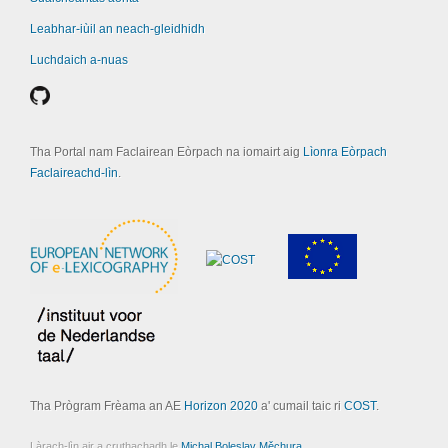
Leabhar-iùil an neach-gleidhidh
Luchdaich a-nuas
Tha Portal nam Faclairean Eòrpach na iomairt aig
Lìonra Eòrpach
Faclaireachd-lìn
.
Tha Prògram Frèama an AE
Horizon 2020
a' cumail taic ri
COST
.
Làrach-lìn air a cruthachadh le
Michal Boleslav Měchura