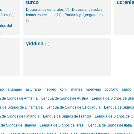
turco
ucrani
os
Diccionarios generales
(7)
·
Diccionarios sobre
áficos
(1)
·
temas especiales
(11)
·
Portales y agregadores
)
·
(1)
rios del
)
yiddish
(1)
nio
arumano
asturiano
hebreo
komi
manés
mordvino
occitano
sardo
 de Signos de Armenia
Lengua de Signos de Austria
Lengua de Signos de Bul
a de Signos de Dinamarca
Lengua de Signos de Eslovaquia
Lengua de Signos
 de Signos de Finlandia
Lengua de Signos de Francia
Lengua de Signos de G
de Signos de Islandia
Lengua de Signos de Israel
Lengua de Signos de Italia