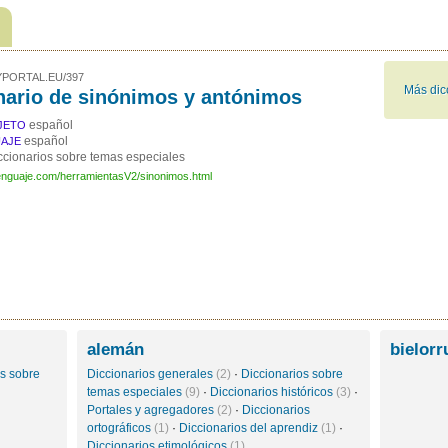
PORTAL.EU/397
Más dic
nario de sinónimos y antónimos
español
JETO
español
AJE
ccionarios sobre temas especiales
lenguaje.com/herramientasV2/sinonimos.html
alemán
bielor
os sobre
Diccionarios generales
(2)
·
Diccionarios sobre
temas especiales
(9)
·
Diccionarios históricos
(3)
·
Portales y agregadores
(2)
·
Diccionarios
ortográficos
(1)
·
Diccionarios del aprendiz
(1)
·
Diccionarios etimológicos
(1)