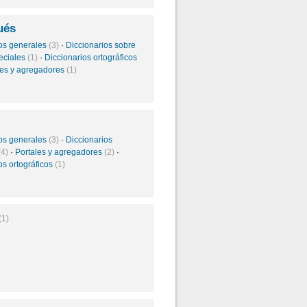
ués
ios generales
(3)
·
Diccionarios sobre
eciales
(1)
·
Diccionarios ortográficos
les y agregadores
(1)
ios generales
(3)
·
Diccionarios
(4)
·
Portales y agregadores
(2)
·
os ortográficos
(1)
(1)