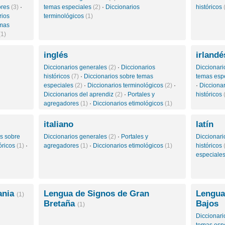
ores
(3)
·
temas especiales
(2)
·
Diccionarios
históricos
rios
terminológicos
(1)
emas
(1)
inglés
irlandé
Diccionarios generales
(2)
·
Diccionarios
Diccionar
históricos
(7)
·
Diccionarios sobre temas
temas esp
especiales
(2)
·
Diccionarios terminológicos
(2)
·
·
Dicciona
Diccionarios del aprendiz
(2)
·
Portales y
históricos
agregadores
(1)
·
Diccionarios etimológicos
(1)
italiano
latín
os sobre
Diccionarios generales
(2)
·
Portales y
Diccionar
tóricos
(1)
·
agregadores
(1)
·
Diccionarios etimológicos
(1)
históricos
especiale
ania
Lengua de Signos de Gran
Lengua
(1)
Bretaña
Bajos
(1)
Diccionar