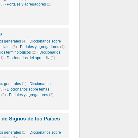
(5)
·
Portales y agregadores
(2)
s
ios generales
(4)
·
Diccionarios sobre
eciales
(6)
·
Portales y agregadores
(4)
rios terminológicos
(2)
·
Diccionarios
(1)
·
Diccionarios del aprendiz
(1)
ios generales
(1)
·
Diccionarios
(5)
·
Diccionarios sobre temas
s
(3)
·
Portales y agregadores
(2)
 de Signos de los Países
ios generales
(1)
·
Diccionarios sobre