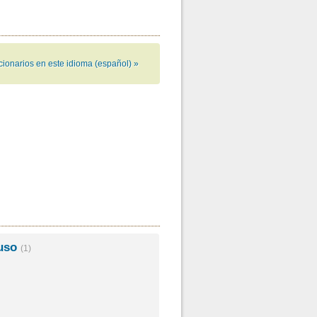
cionarios en este idioma (español) »
ruso
(1)