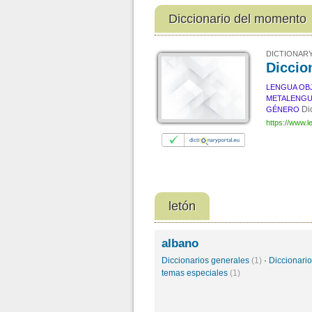
Diccionario del momento
DICTIONARY
Diccio
LENGUA OB
METALENGU
Di
GÉNERO
https://www.
letón
albano
Diccionarios generales
(1)
·
Diccionari
temas especiales
(1)