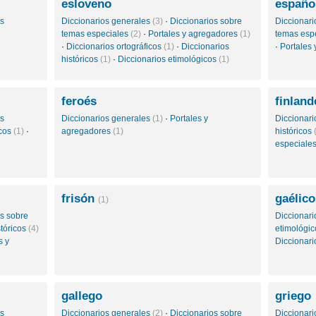
esloveno
españo
os
Diccionarios generales
(3)
·
Diccionarios sobre
Diccionar
temas especiales
(2)
·
Portales y agregadores
(1)
temas esp
·
Diccionarios ortográficos
(1)
·
Diccionarios
·
Portales
históricos
(1)
·
Diccionarios etimológicos
(1)
feroés
finland
os
Diccionarios generales
(1)
·
Portales y
Diccionar
icos
(1)
·
agregadores
(1)
históricos
especiale
frisón
gaélic
(1)
os sobre
Diccionar
stóricos
(4)
etimológi
s y
Diccionari
gallego
griego
os
Diccionarios generales
(2)
·
Diccionarios sobre
Diccionar