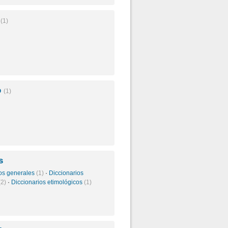
o
(1)
o
(1)
s
ios generales
(1)
·
Diccionarios
(2)
·
Diccionarios etimológicos
(1)