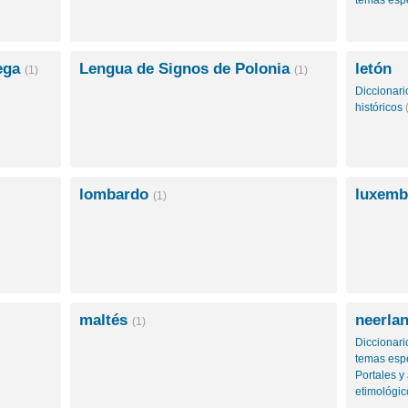
temas esp
ega
Lengua de Signos de Polonia
letón
(1)
(1)
Diccionar
históricos
lombardo
luxem
(1)
maltés
neerla
(1)
Diccionar
temas esp
Portales 
etimológi