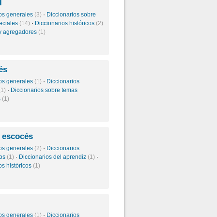
l
ios generales
(3)
·
Diccionarios sobre
eciales
(14)
·
Diccionarios históricos
(2)
 y agregadores
(1)
és
ios generales
(1)
·
Diccionarios
(1)
·
Diccionarios sobre temas
s
(1)
o escocés
ios generales
(2)
·
Diccionarios
cos
(1)
·
Diccionarios del aprendiz
(1)
·
os históricos
(1)
ios generales
(1)
·
Diccionarios