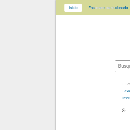
Inicio
Encuentre un diccionario
El P
Lexi
info