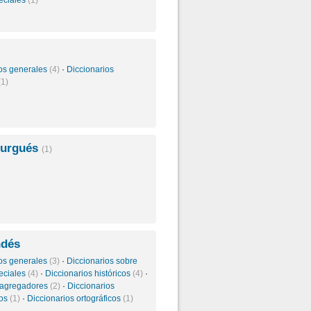
eciales
(1)
ios generales
(4)
·
Diccionarios
(1)
burgués
(1)
ndés
ios generales
(3)
·
Diccionarios sobre
eciales
(4)
·
Diccionarios históricos
(4)
·
y agregadores
(2)
·
Diccionarios
cos
(1)
·
Diccionarios ortográficos
(1)