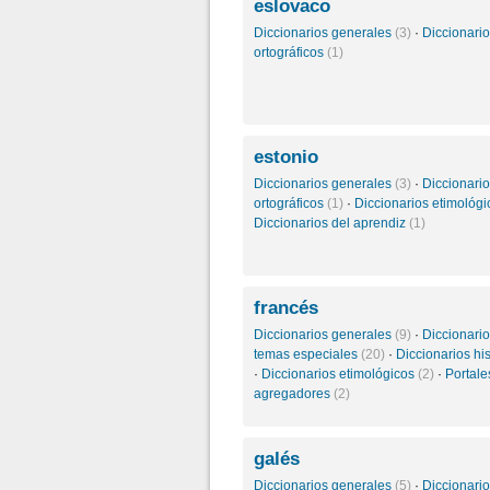
eslovaco
Diccionarios generales
(3)
·
Diccionari
ortográficos
(1)
estonio
Diccionarios generales
(3)
·
Diccionari
ortográficos
(1)
·
Diccionarios etimológ
Diccionarios del aprendiz
(1)
francés
Diccionarios generales
(9)
·
Diccionari
temas especiales
(20)
·
Diccionarios hi
·
Diccionarios etimológicos
(2)
·
Portale
agregadores
(2)
galés
Diccionarios generales
(5)
·
Diccionari