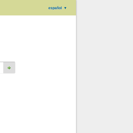
español
▼