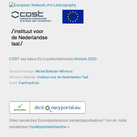
COST
saa tukea EU:n puiteohjelmasta
Horizon 2020
.
Sivuston tuottaja:
Michal Boleslav Měchura
Sivuston ylläpitäjä:
Instituut voor de Nederlandse Taal
Ikonit:
FamFamFam
Onko sanakirjasi Eurooppalaisessa sanakirjaportaalissa? Jos on, lisää
sanakirjaan
hyväksymisleimamme »