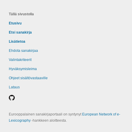
Tällä sivustolla
Etusivu
Etsi sanakirja
Lisätietoa
Ehdota sanakirjaa
Valintakriteerit
Hyväksymisleima
Ohjeet sisältövastaaville
Lataus
Eurooppalainen sanakirjaportaali on syntynyt
European Network of e-
Lexicography
‑hankkeen aloitteesta.