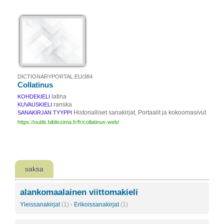
DICTIONARYPORTAL.EU/384
Collatinus
latina
KOHDEKIELI
ranska
KUVAUSKIELI
Historialliset sanakirjat, Portaalit ja kokoomasivut
SANAKIRJAN TYYPPI
https://outils.biblissima.fr/fr/collatinus-web/
saksa
alankomaalainen viittomakieli
Yleissanakirjat
(1)
·
Erikoissanakirjat
(1)