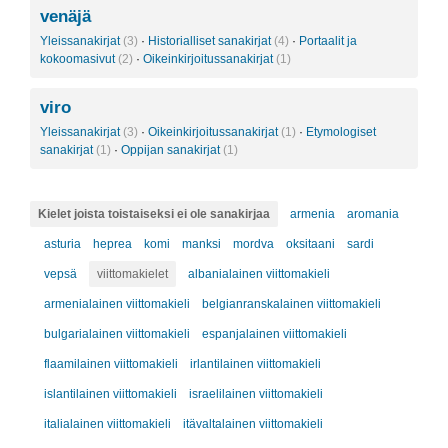
venäjä
Yleissanakirjat
(3)
·
Historialliset sanakirjat
(4)
·
Portaalit ja
kokoomasivut
(2)
·
Oikeinkirjoitussanakirjat
(1)
viro
Yleissanakirjat
(3)
·
Oikeinkirjoitussanakirjat
(1)
·
Etymologiset
sanakirjat
(1)
·
Oppijan sanakirjat
(1)
Kielet joista toistaiseksi ei ole sanakirjaa
armenia
aromania
asturia
heprea
komi
manksi
mordva
oksitaani
sardi
vepsä
viittomakielet
albanialainen viittomakieli
armenialainen viittomakieli
belgianranskalainen viittomakieli
bulgarialainen viittomakieli
espanjalainen viittomakieli
flaamilainen viittomakieli
irlantilainen viittomakieli
islantilainen viittomakieli
israelilainen viittomakieli
italialainen viittomakieli
itävaltalainen viittomakieli