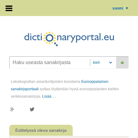
suomi
▼
Leksikografian asiantuntijoiden koostama
Eurooppalainen
sanakirjaportaali
auttaa löytämään hyviä eurooppalaisten kielten
verkkosanakirjoja.
Lisää …
Esittelyssä oleva sanakirja