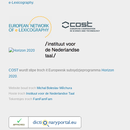
e-Lexicography
.
COST
wurdt stipe troch it Europeesk subsydzjeprogramma
Horizon
2020
.
Website boud troch
Michal Boleslav Měchura
Hoste troch
Instituut voor de Nederlandse Taal
Tekentsjes troch
FamFamFam