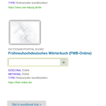
Histoaryske wurdboeken
TYPE
https://ewa.saw-leipzig.de/de
DICTIONARYPORTAL.EU/362
Frühneuhochdeutsches Wörterbuch (FWB-Online)
Dútsk
DOELTAAL
Dútsk
METATAAL
Histoaryske wurdboeken
TYPE
https://fwb-online.de/
Stel in wurdboek foar »