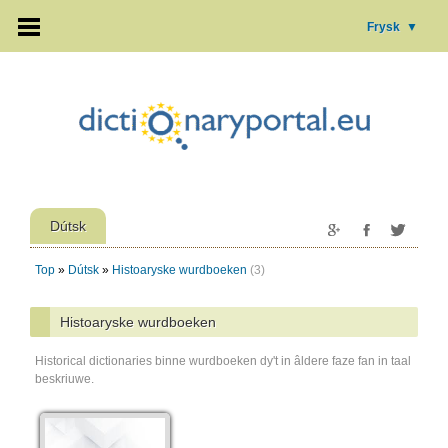
Frysk
▼
Dútsk
Top
»
Dútsk
»
Histoaryske wurdboeken
(3)
Histoaryske wurdboeken
Historical dictionaries binne wurdboeken dy't in âldere faze fan in taal
beskriuwe.