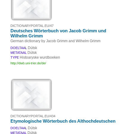
DICTIONARYPORTAL.EU/47
Deutsches Wörterbuch von Jacob Grimm und
Wilhelm Grimm
German dictionary by Jacob Grimm and Wilhelm Grimm
Dútsk
DOELTAAL
Dútsk
METATAAL
Histoaryske wurdboeken
TYPE
http://dwb.uni-trier.de/de/
DICTIONARYPORTAL.EU/434
Etymologische Wörterbuch des Althochdeutschen
Dútsk
DOELTAAL
Dútsk
METATAAL