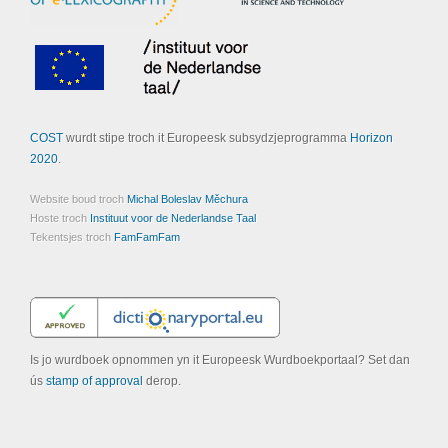
COST
wurdt stipe troch it Europeesk subsydzjeprogramma
Horizon
2020
.
Website boud troch
Michal Boleslav Měchura
Hoste troch
Instituut voor de Nederlandse Taal
Tekentsjes troch
FamFamFam
Is jo wurdboek opnommen yn it Europeesk Wurdboekportaal? Set dan
ús
stamp of approval
derop.