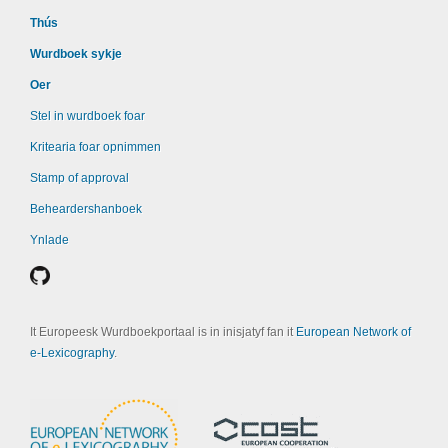
Thús
Wurdboek sykje
Oer
Stel in wurdboek foar
Kritearia foar opnimmen
Stamp of approval
Beheardershanboek
Ynlade
It Europeesk Wurdboekportaal is in inisjatyf fan it
European Network of
e-Lexicography
.