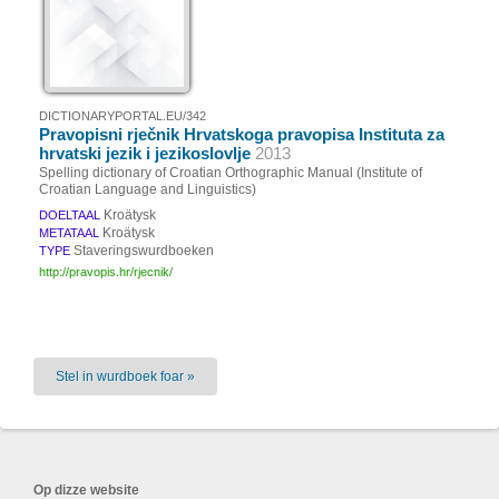
DICTIONARYPORTAL.EU/342
Pravopisni rječnik Hrvatskoga pravopisa Instituta za
hrvatski jezik i jezikoslovlje
2013
Spelling dictionary of Croatian Orthographic Manual (Institute of
Croatian Language and Linguistics)
Kroätysk
DOELTAAL
Kroätysk
METATAAL
Staveringswurdboeken
TYPE
http://pravopis.hr/rjecnik/
Stel in wurdboek foar »
Op dizze website