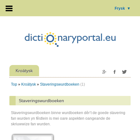
Frysk
▼
Kroätysk
Top
»
Kroätysk
»
Staveringswurdboeken
(1)
Staveringswurdboeken
Staveringswurdboeken binne wurdboeken dêr’t de goede stavering
fan wurden yn fêstlein is mei oare aspekten oangeande de
skriuwwize fan wurden.