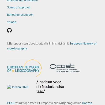
Kritearia foar opnimmen
Stamp of approval
Beheardershanboek
Ynlade
It Europeesk Wurdboekportaal is in inisjatyf fan it
European Network of
e-Lexicography
.
COST
wurdt stipe troch it Europeesk subsydzjeprogramma
Horizon