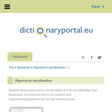
Frysk
▼
Italiaansk
Top
»
Italiaansk
»
Algemiene wurdboeken
(2)
Algemiene wurdboeken
General dictionaries binne wurdboeken dy't de hjoeddeistige taal
beskriuwe, dy't bedoeld binne as neislach foar
(memmetaal)sprekkers dy't de taal floeiend prate.