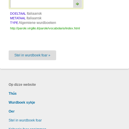
Italiaansk
DOELTAAL
Italiaansk
METATAAL
Algemiene wurdboeken
TYPE
http://parole.virgilio.it/parole/vocabolario/index.html
Stel in wurdboek foar »
Op dizze website
Thús
Wurdboek sykje
Oer
Stel in wurdboek foar