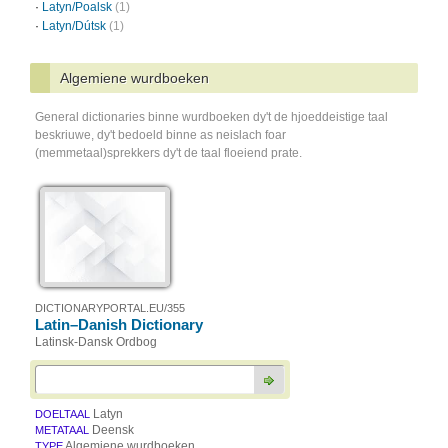
·
Latyn/Poalsk
(1)
·
Latyn/Dútsk
(1)
Algemiene wurdboeken
General dictionaries binne wurdboeken dy't de hjoeddeistige taal
beskriuwe, dy't bedoeld binne as neislach foar
(memmetaal)sprekkers dy't de taal floeiend prate.
DICTIONARYPORTAL.EU/355
Latin–Danish Dictionary
Latinsk-Dansk Ordbog
Latyn
DOELTAAL
Deensk
METATAAL
Algemiene wurdboeken
TYPE