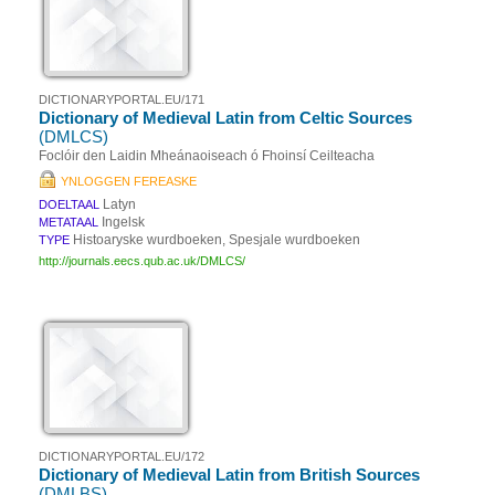
DICTIONARYPORTAL.EU/171
Dictionary of Medieval Latin from Celtic Sources
(DMLCS)
Foclóir den Laidin Mheánaoiseach ó Fhoinsí Ceilteacha
YNLOGGEN FEREASKE
Latyn
DOELTAAL
Ingelsk
METATAAL
Histoaryske wurdboeken, Spesjale wurdboeken
TYPE
http://journals.eecs.qub.ac.uk/DMLCS/
DICTIONARYPORTAL.EU/172
Dictionary of Medieval Latin from British Sources
(DMLBS)