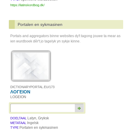
https://latinskordbog.dk/
Portalen en sykmasinen
Portals and aggregators binne websites dy't tagong jouwe ta mear as
ien wurdboek dêr't jo tagelyk yn sykje kinne.
DICTIONARYPORTAL.EU/173
ΛΟΓΕΙΟΝ
LOGEION
Latyn, Gryksk
DOELTAAL
Ingelsk
METATAAL
Portalen en sykmasinen
TYPE