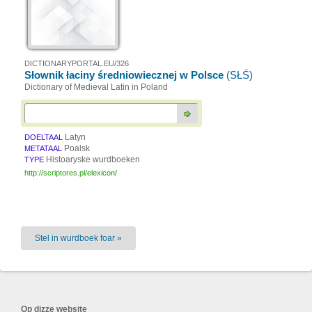
DICTIONARYPORTAL.EU/326
Słownik łaciny średniowiecznej w Polsce
(SŁŚ)
Dictionary of Medieval Latin in Poland
Latyn
DOELTAAL
Poalsk
METATAAL
Histoaryske wurdboeken
TYPE
http://scriptores.pl/elexicon/
Stel in wurdboek foar »
Op dizze website