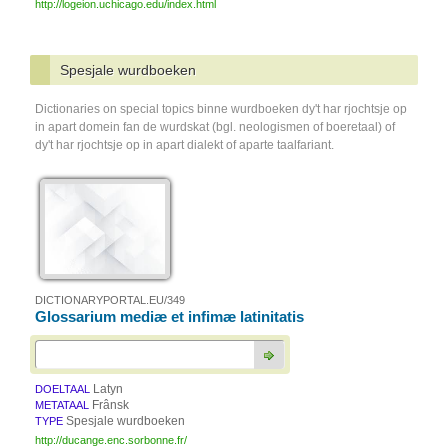
http://logeion.uchicago.edu/index.html
Spesjale wurdboeken
Dictionaries on special topics binne wurdboeken dy't har rjochtsje op
in apart domein fan de wurdskat (bgl. neologismen of boeretaal) of
dy't har rjochtsje op in apart dialekt of aparte taalfariant.
DICTIONARYPORTAL.EU/349
Glossarium mediæ et infimæ latinitatis
Latyn
DOELTAAL
Frânsk
METATAAL
Spesjale wurdboeken
TYPE
http://ducange.enc.sorbonne.fr/