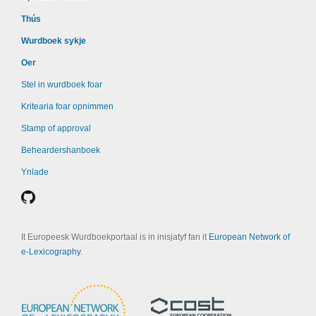
Thús
Wurdboek sykje
Oer
Stel in wurdboek foar
Kritearia foar opnimmen
Stamp of approval
Beheardershanboek
Ynlade
It Europeesk Wurdboekportaal is in inisjatyf fan it
European Network of
e-Lexicography
.