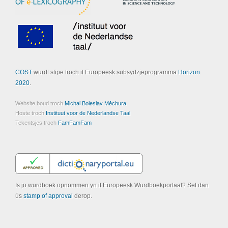
COST
wurdt stipe troch it Europeesk subsydzjeprogramma
Horizon
2020
.
Website boud troch
Michal Boleslav Měchura
Hoste troch
Instituut voor de Nederlandse Taal
Tekentsjes troch
FamFamFam
Is jo wurdboek opnommen yn it Europeesk Wurdboekportaal? Set dan
ús
stamp of approval
derop.