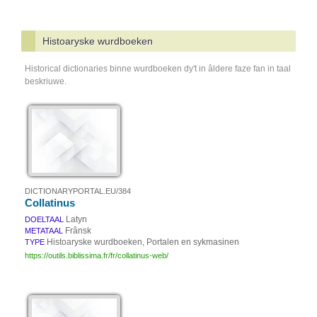
Histoaryske wurdboeken
Historical dictionaries binne wurdboeken dy't in âldere faze fan in taal
beskriuwe.
DICTIONARYPORTAL.EU/384
Collatinus
Latyn
DOELTAAL
Frânsk
METATAAL
Histoaryske wurdboeken, Portalen en sykmasinen
TYPE
https://outils.biblissima.fr/fr/collatinus-web/