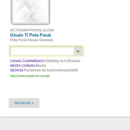
DICTIONARYPORTAL.EU/338
Gluais Tí Pota Focal
Pota Focal House Glossary
Gàidhlig na h-Èireann
CÀNAN CUSPAIREACH
Beurla
MEATA-CHÀNAN
Faclairean do luchd-ionnsachaidh
SEÒRSA
http://www.potafocal.com/gt/
Mol faclair »