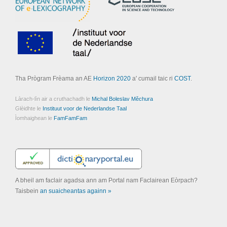
Tha Prògram Frèama an AE
Horizon 2020
a' cumail taic ri
COST
.
Làrach-lìn air a cruthachadh le
Michal Boleslav Měchura
Glèidhte le
Instituut voor de Nederlandse Taal
Ìomhaighean le
FamFamFam
A bheil am faclair agadsa ann am Portal nam Faclairean Eòrpach?
Taisbein
an suaicheantas againn »