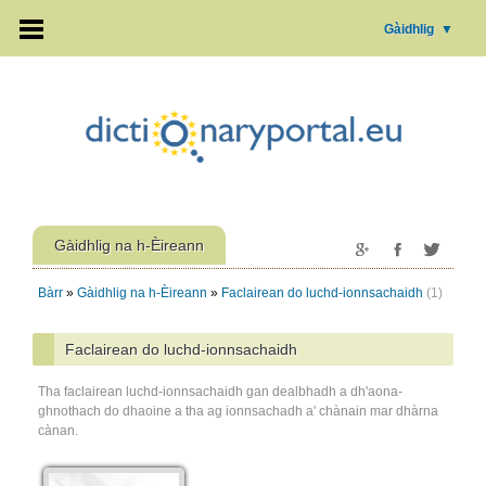
Gàidhlig
▼
Gàidhlig na h-Èireann
Bàrr
»
Gàidhlig na h-Èireann
»
Faclairean do luchd-ionnsachaidh
(1)
Faclairean do luchd-ionnsachaidh
Tha faclairean luchd-ionnsachaidh gan dealbhadh a dh'aona-
ghnothach do dhaoine a tha ag ionnsachadh a' chànain mar dhàrna
cànan.