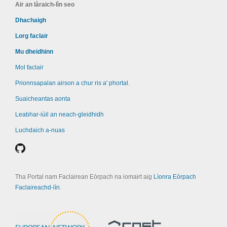
Air an làraich-lìn seo
Dhachaigh
Lorg faclair
Mu dheidhinn
Mol faclair
Prionnsapalan airson a chur ris a' phortal.
Suaicheantas aonta
Leabhar-iùil an neach-gleidhidh
Luchdaich a-nuas
Tha Portal nam Faclairean Eòrpach na iomairt aig
Lìonra Eòrpach
Faclaireachd-lìn
.