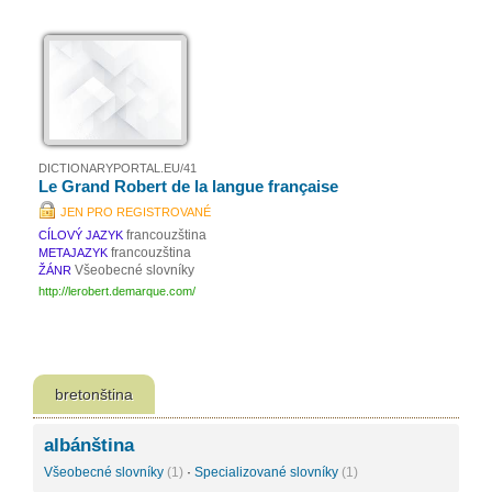
DICTIONARYPORTAL.EU/41
Le Grand Robert de la langue française
JEN PRO REGISTROVANÉ
francouzština
CÍLOVÝ JAZYK
francouzština
METAJAZYK
Všeobecné slovníky
ŽÁNR
http://lerobert.demarque.com/
bretonština
albánština
Všeobecné slovníky
(1)
·
Specializované slovníky
(1)