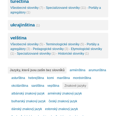
turečtina
Všeobecné slovníky
(7)
·
Specializované slovníky
(11)
·
Portály a
agregátory
(1)
ukrajinština
(1)
velština
Všeobecné slovníky
(5)
·
Terminologické slovníky
(5)
·
Portály a
agregátory
(3)
·
Pedagogické slovníky
(3)
·
Etymologické slovníky
(1)
·
Specializované slovníky
(1)
·
Historické slovníky
(1)
Jazyky, které jsou zatím bez slovníků
arménština
arumunština
asturština
hebrejština
komi
manština
mordvinština
okcitánština
sardština
vepština
Znakové jazyky
albánský znakový jazyk
arménský znakový jazyk
bulharský znakový jazyk
český znakový jazyk
dánský znakový jazyk
estonský znakový jazyk