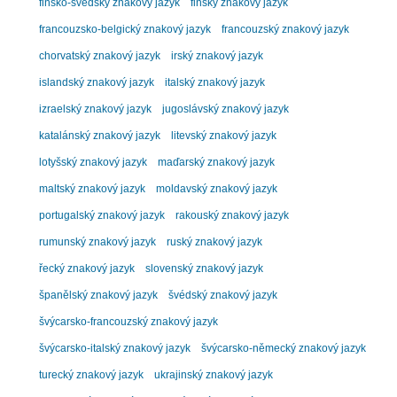
finsko-švédský znakový jazyk
finský znakový jazyk
francouzsko-belgický znakový jazyk
francouzský znakový jazyk
chorvatský znakový jazyk
irský znakový jazyk
islandský znakový jazyk
italský znakový jazyk
izraelský znakový jazyk
jugoslávský znakový jazyk
katalánský znakový jazyk
litevský znakový jazyk
lotyšský znakový jazyk
maďarský znakový jazyk
maltský znakový jazyk
moldavský znakový jazyk
portugalský znakový jazyk
rakouský znakový jazyk
rumunský znakový jazyk
ruský znakový jazyk
řecký znakový jazyk
slovenský znakový jazyk
španělský znakový jazyk
švédský znakový jazyk
švýcarsko-francouzský znakový jazyk
švýcarsko-italský znakový jazyk
švýcarsko-německý znakový jazyk
turecký znakový jazyk
ukrajinský znakový jazyk