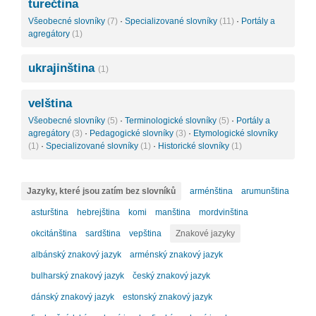
turečtina
Všeobecné slovníky
(7)
·
Specializované slovníky
(11)
·
Portály a
agregátory
(1)
ukrajinština
(1)
velština
Všeobecné slovníky
(5)
·
Terminologické slovníky
(5)
·
Portály a
agregátory
(3)
·
Pedagogické slovníky
(3)
·
Etymologické slovníky
(1)
·
Specializované slovníky
(1)
·
Historické slovníky
(1)
Jazyky, které jsou zatím bez slovníků
arménština
arumunština
asturština
hebrejština
komi
manština
mordvinština
okcitánština
sardština
vepština
Znakové jazyky
albánský znakový jazyk
arménský znakový jazyk
bulharský znakový jazyk
český znakový jazyk
dánský znakový jazyk
estonský znakový jazyk