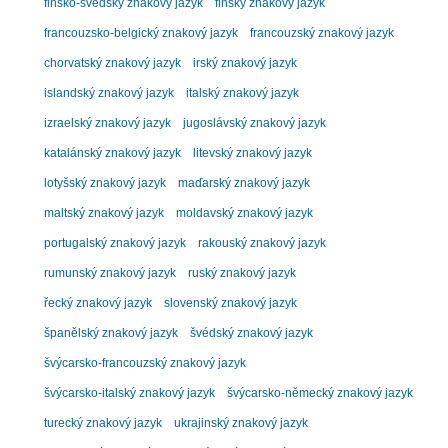
finsko-švédský znakový jazyk
finský znakový jazyk
francouzsko-belgický znakový jazyk
francouzský znakový jazyk
chorvatský znakový jazyk
irský znakový jazyk
islandský znakový jazyk
italský znakový jazyk
izraelský znakový jazyk
jugoslávský znakový jazyk
katalánský znakový jazyk
litevský znakový jazyk
lotyšský znakový jazyk
maďarský znakový jazyk
maltský znakový jazyk
moldavský znakový jazyk
portugalský znakový jazyk
rakouský znakový jazyk
rumunský znakový jazyk
ruský znakový jazyk
řecký znakový jazyk
slovenský znakový jazyk
španělský znakový jazyk
švédský znakový jazyk
švýcarsko-francouzský znakový jazyk
švýcarsko-italský znakový jazyk
švýcarsko-německý znakový jazyk
turecký znakový jazyk
ukrajinský znakový jazyk