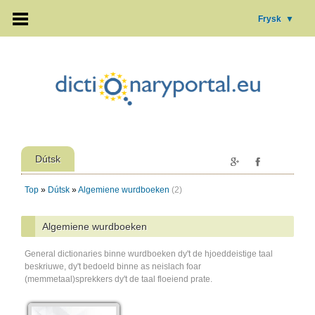
Frysk
▼
Dútsk
Top
»
Dútsk
»
Algemiene wurdboeken
(2)
Algemiene wurdboeken
General dictionaries binne wurdboeken dy't de hjoeddeistige taal
beskriuwe, dy't bedoeld binne as neislach foar
(memmetaal)sprekkers dy't de taal floeiend prate.