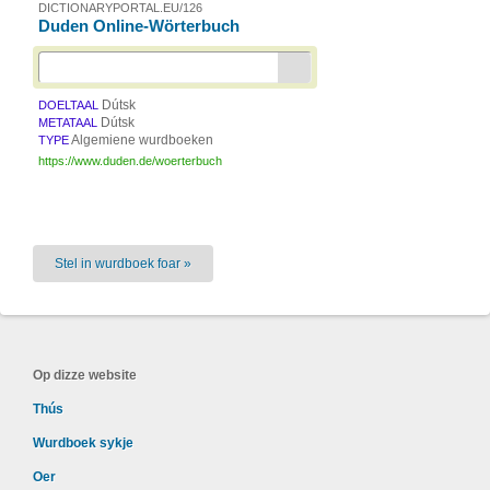
DICTIONARYPORTAL.EU/126
Duden Online-Wörterbuch
Dútsk
DOELTAAL
Dútsk
METATAAL
Algemiene wurdboeken
TYPE
https://www.duden.de/woerterbuch
Stel in wurdboek foar »
Op dizze website
Thús
Wurdboek sykje
Oer