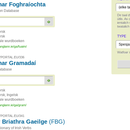
ar Foghraíochta
on Database
De taal d
útlis. As 
ientalich 
twatalic
ersk
ersk
TYPE
ale wurdboeken
anglann.ie/ga/fuaim/
Watfoar 
PORTAL.EU/336
har Gramadaí
atabase
ersk
ersk, Ingelsk
ale wurdboeken
anglann.ie/ga/gram/
PORTAL.EU/341
r Briathra Gaeilge
(FBG)
ionary of Irish Verbs