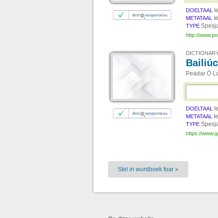
I
DOELTAAL
I
METATAAL
Spesj
TYPE
http://www.po
DICTIONARY
Bailiú
Peadar Ó La
I
DOELTAAL
I
METATAAL
Spesj
TYPE
https://www.ga
Stel in wurdboek foar »