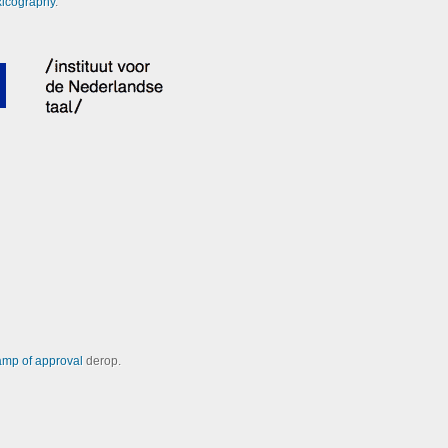
xicography
.
amp of approval
derop.