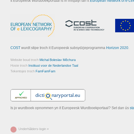
It Europeesk Wurdboekportaal is in inisjatyf fan it
European Network of e-Le
COST
wurdt stipe troch it Europeesk subsydzjeprogramma
Horizon 2020
.
Website boud troch
Michal Boleslav Měchura
Hoste troch
Instituut voor de Nederlandse Taal
Tekentsjes troch
FamFamFam
Is jo wurdboek opnommen yn it Europeesk Wurdboekportaal? Set dan ús
st
Underhâlders-login »