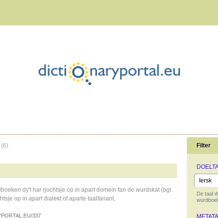
(6)
Filter
DOELT
boeken dy't har rjochtsje op in apart domein fan de wurdskat (bgl.
De taal d
tsje op in apart dialekt of aparte taalfariant.
wurdboek
PORTAL.EU/337
METAT