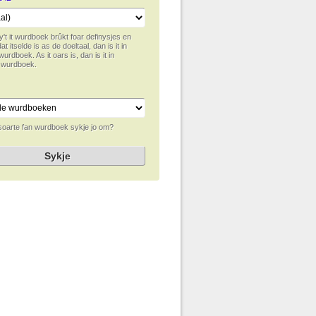
y't it wurdboek brûkt foar definysjes en
dat itselde is as de doeltaal, dan is it in
wurdboek. As it oars is, dan is it in
h wurdboek.
soarte fan wurdboek sykje jo om?