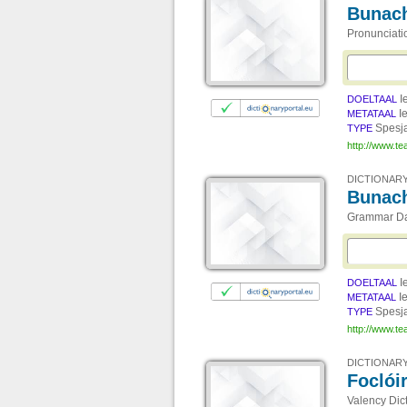
Bunach
Pronunciati
I
DOELTAAL
I
METATAAL
Spesj
TYPE
http://www.te
DICTIONARY
Bunac
Grammar D
I
DOELTAAL
I
METATAAL
Spesj
TYPE
http://www.te
DICTIONARY
Foclói
Valency Dict