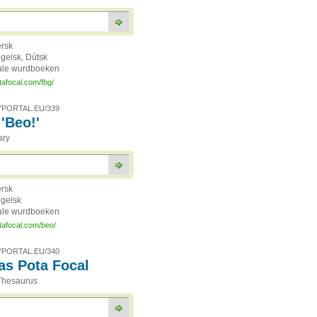
ersk
ngelsk, Dútsk
ale wurdboeken
tafocal.com/fbg/
PORTAL.EU/339
'Beo!'
ary
ersk
ngelsk
ale wurdboeken
tafocal.com/beo/
PORTAL.EU/340
as Pota Focal
Thesaurus