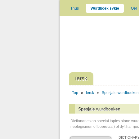
Thús
Wurdboek sykje
Oer
Iersk
Top
»
Iersk
»
Spesjale wurdboeken
Spesjale wurdboeken
Dictionaries on special topics binne wurd
neologismen of boeretaal) of dy't har rjoch
DICTIONARY