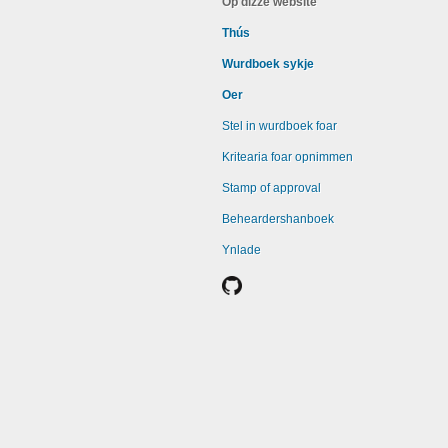
Op dizze website
Thús
Wurdboek sykje
Oer
Stel in wurdboek foar
Kritearia foar opnimmen
Stamp of approval
Beheardershanboek
Ynlade