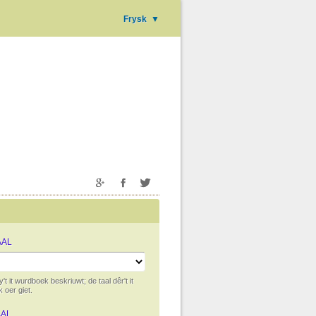
Frysk
▼
AAL
y't it wurdboek beskriuwt; de taal dêr't it
 oer giet.
AAL