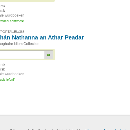
ersk
ersk
ale wurdboeken
tafocal.com/thes/
PORTAL.EU/368
chán Nathanna an Athar Peadar
oghaire Idiom Collection
ersk
ersk
ale wurdboeken
ois.ie/bnl/