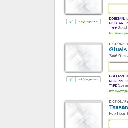
I
DOELTAAL
I
METATAAL
Spesj
TYPE
http://www.po
DICTIONARY
Gluais 
'Beo!' Gloss
I
DOELTAAL
I
METATAAL
Spesj
TYPE
http://www.po
DICTIONARY
Teasár
Pota Focal 