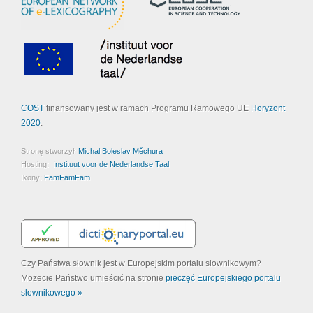
COST
finansowany jest w ramach Programu Ramowego UE
Horyzont
2020
.
Stronę stworzył:
Michal Boleslav Měchura
Hosting:
Instituut voor de Nederlandse Taal
Ikony:
FamFamFam
Czy Państwa słownik jest w Europejskim portalu słownikowym?
Możecie Państwo umieścić na stronie
pieczęć Europejskiego portalu
słownikowego »