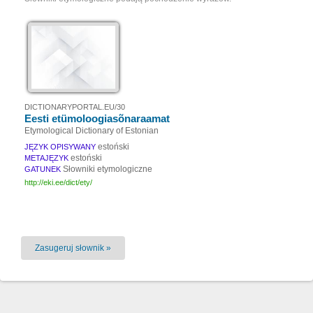
DICTIONARYPORTAL.EU/30
Eesti etümoloogiasõnaraamat
Etymological Dictionary of Estonian
estoński
JĘZYK OPISYWANY
estoński
METAJĘZYK
Słowniki etymologiczne
GATUNEK
http://eki.ee/dict/ety/
Zasugeruj słownik »