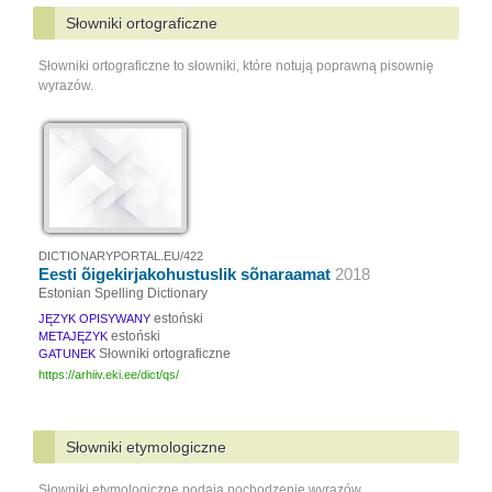
Słowniki ortograficzne
Słowniki ortograficzne to słowniki, które notują poprawną pisownię
wyrazów.
DICTIONARYPORTAL.EU/422
Eesti õigekirjakohustuslik sõnaraamat
2018
Estonian Spelling Dictionary
estoński
JĘZYK OPISYWANY
estoński
METAJĘZYK
Słowniki ortograficzne
GATUNEK
https://arhiiv.eki.ee/dict/qs/
Słowniki etymologiczne
Słowniki etymologiczne podają pochodzenie wyrazów.