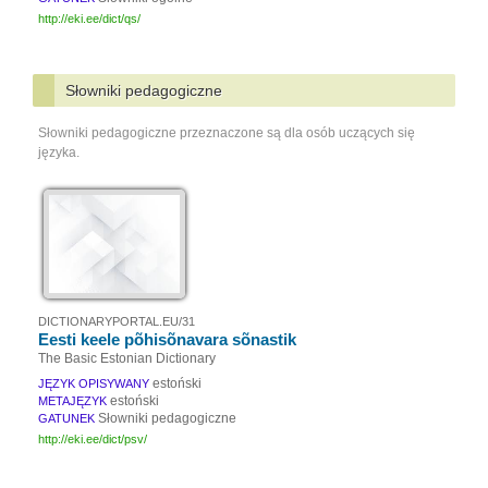
http://eki.ee/dict/qs/
Słowniki pedagogiczne
Słowniki pedagogiczne przeznaczone są dla osób uczących się
języka.
DICTIONARYPORTAL.EU/31
Eesti keele põhisõnavara sõnastik
The Basic Estonian Dictionary
estoński
JĘZYK OPISYWANY
estoński
METAJĘZYK
Słowniki pedagogiczne
GATUNEK
http://eki.ee/dict/psv/