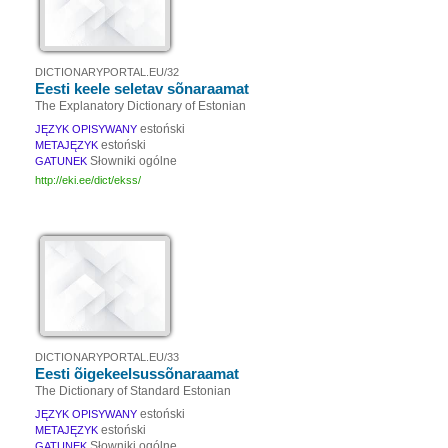
DICTIONARYPORTAL.EU/32
Eesti keele seletav sõnaraamat
The Explanatory Dictionary of Estonian
estoński
JĘZYK OPISYWANY
estoński
METAJĘZYK
Słowniki ogólne
GATUNEK
http://eki.ee/dict/ekss/
DICTIONARYPORTAL.EU/33
Eesti õigekeelsussõnaraamat
The Dictionary of Standard Estonian
estoński
JĘZYK OPISYWANY
estoński
METAJĘZYK
Słowniki ogólne
GATUNEK