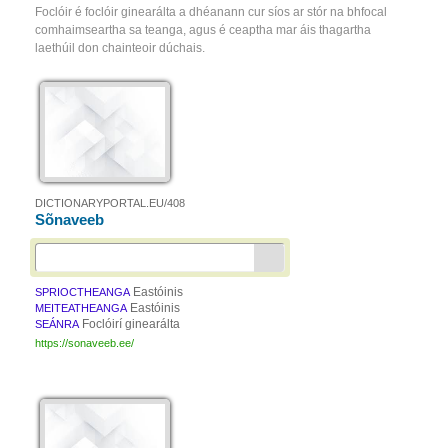
Foclóir é foclóir ginearálta a dhéanann cur síos ar stór na bhfocal
comhaimseartha sa teanga, agus é ceaptha mar áis thagartha
laethúil don chainteoir dúchais.
DICTIONARYPORTAL.EU/408
Sõnaveeb
Eastóinis
SPRIOCTHEANGA
Eastóinis
MEITEATHEANGA
Foclóirí ginearálta
SEÁNRA
https://sonaveeb.ee/