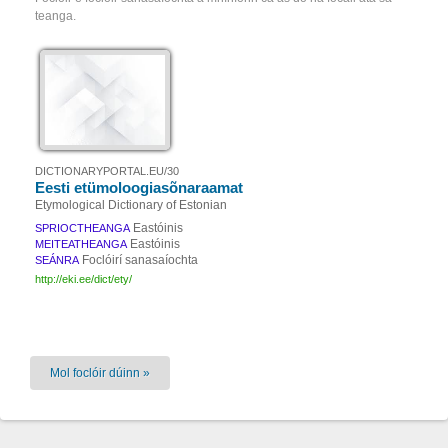
teanga.
DICTIONARYPORTAL.EU/30
Eesti etümoloogiasõnaraamat
Etymological Dictionary of Estonian
Eastóinis
SPRIOCTHEANGA
Eastóinis
MEITEATHEANGA
Foclóirí sanasaíochta
SEÁNRA
http://eki.ee/dict/ety/
Mol foclóir dúinn »