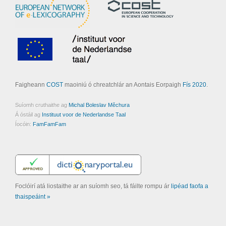
Faigheann
COST
maoiniú ó chreatchlár an Aontais Eorpaigh
Fís 2020
.
Suíomh cruthaithe ag
Michal Boleslav Měchura
Á óstáil ag
Instituut voor de Nederlandse Taal
Íocóin:
FamFamFam
Foclóirí atá liostaithe ar an suíomh seo, tá fáilte rompu ár
lipéad faofa a
thaispeáint »