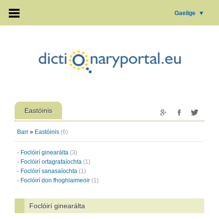
Gaeilge
▼
Eastóinis
Barr
»
Eastóinis
(6)
·
Foclóirí ginearálta
(3)
·
Foclóirí ortagrafaíochta
(1)
·
Foclóirí sanasaíochta
(1)
·
Foclóirí don fhoghlaimeoir
(1)
Foclóirí ginearálta