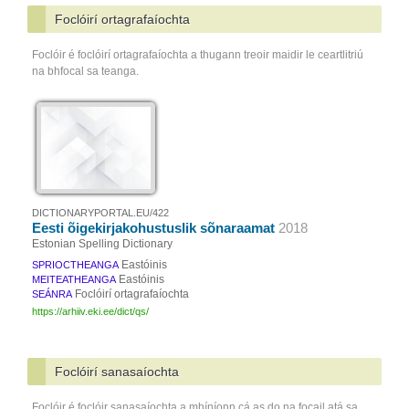
Foclóirí ortagrafaíochta
Foclóir é foclóirí ortagrafaíochta a thugann treoir maidir le ceartlitriú
na bhfocal sa teanga.
DICTIONARYPORTAL.EU/422
Eesti õigekirjakohustuslik sõnaraamat
2018
Estonian Spelling Dictionary
Eastóinis
SPRIOCTHEANGA
Eastóinis
MEITEATHEANGA
Foclóirí ortagrafaíochta
SEÁNRA
https://arhiiv.eki.ee/dict/qs/
Foclóirí sanasaíochta
Foclóir é foclóir sanasaíochta a mhíníonn cá as do na focail atá sa