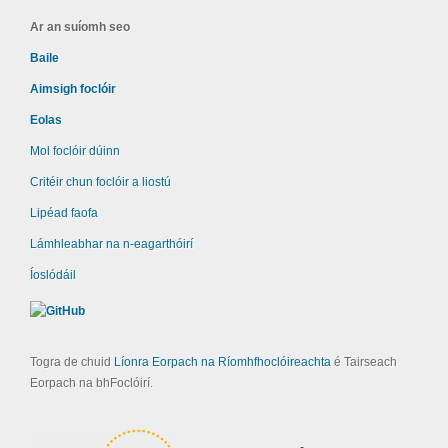
Ar an suíomh seo
Baile
Aimsigh foclóir
Eolas
Mol foclóir dúinn
Critéir chun foclóir a liostú
Lipéad faofa
Lámhleabhar na n-eagarthóirí
Íoslódáil
Togra de chuid
Líonra Eorpach na Ríomhfhoclóireachta
é Tairseach
Eorpach na bhFoclóirí.