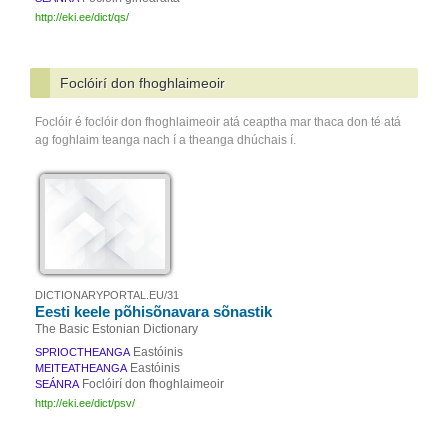
http://eki.ee/dict/qs/
Foclóirí don fhoghlaimeoir
Foclóir é foclóir don fhoghlaimeoir atá ceaptha mar thaca don té atá
ag foghlaim teanga nach í a theanga dhúchais í.
DICTIONARYPORTAL.EU/31
Eesti keele põhisõnavara sõnastik
The Basic Estonian Dictionary
Eastóinis
SPRIOCTHEANGA
Eastóinis
MEITEATHEANGA
Foclóirí don fhoghlaimeoir
SEÁNRA
http://eki.ee/dict/psv/