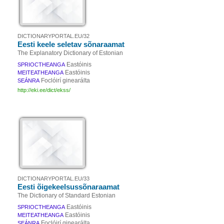
DICTIONARYPORTAL.EU/32
Eesti keele seletav sõnaraamat
The Explanatory Dictionary of Estonian
Eastóinis
SPRIOCTHEANGA
Eastóinis
MEITEATHEANGA
Foclóirí ginearálta
SEÁNRA
http://eki.ee/dict/ekss/
DICTIONARYPORTAL.EU/33
Eesti õigekeelsussõnaraamat
The Dictionary of Standard Estonian
Eastóinis
SPRIOCTHEANGA
Eastóinis
MEITEATHEANGA
Foclóirí ginearálta
SEÁNRA