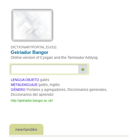
DICTIONARYPORTAL.EU/311
Geiriadur Bangor
Online version of Cysgair and the Termiadur Addysg
galés
LENGUA OBJETO
galés, inglés
METALENGUAJE
Portales y agregadores, Diccionarios generales,
GÉNERO
Diccionarios del aprendiz
http://geiriadur.bangor.ac.uk/
neerlandés