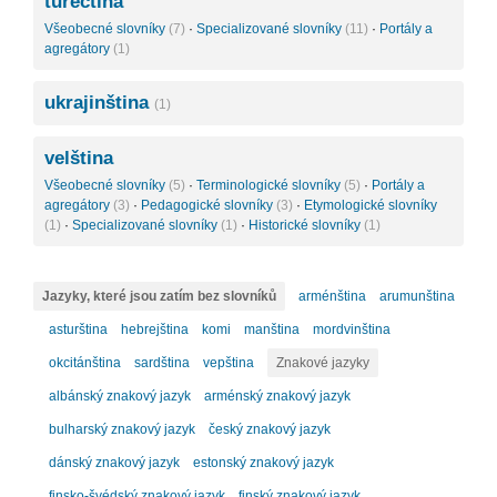
turečtina
Všeobecné slovníky
(7)
·
Specializované slovníky
(11)
·
Portály a
agregátory
(1)
ukrajinština
(1)
velština
Všeobecné slovníky
(5)
·
Terminologické slovníky
(5)
·
Portály a
agregátory
(3)
·
Pedagogické slovníky
(3)
·
Etymologické slovníky
(1)
·
Specializované slovníky
(1)
·
Historické slovníky
(1)
Jazyky, které jsou zatím bez slovníků
arménština
arumunština
asturština
hebrejština
komi
manština
mordvinština
okcitánština
sardština
vepština
Znakové jazyky
albánský znakový jazyk
arménský znakový jazyk
bulharský znakový jazyk
český znakový jazyk
dánský znakový jazyk
estonský znakový jazyk
finsko-švédský znakový jazyk
finský znakový jazyk