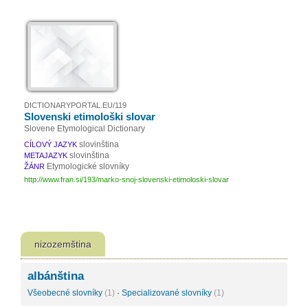
DICTIONARYPORTAL.EU/119
Slovenski etimološki slovar
Slovene Etymological Dictionary
slovinština
CÍLOVÝ JAZYK
slovinština
METAJAZYK
Etymologické slovníky
ŽÁNR
http://www.fran.si/193/marko-snoj-slovenski-etimoloski-slovar
nizozemština
albánština
Všeobecné slovníky
(1)
·
Specializované slovníky
(1)