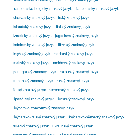
francouzsko-belgický znakový jazyk
francouzský znakový jazyk
chorvatský znakový jazyk
irský znakový jazyk
islandský znakový jazyk
italský znakový jazyk
izraelský znakový jazyk
jugoslávský znakový jazyk
katalánský znakový jazyk
litevský znakový jazyk
lotyšský znakový jazyk
maďarský znakový jazyk
maltský znakový jazyk
moldavský znakový jazyk
portugalský znakový jazyk
rakouský znakový jazyk
rumunský znakový jazyk
ruský znakový jazyk
řecký znakový jazyk
slovenský znakový jazyk
španělský znakový jazyk
švédský znakový jazyk
švýcarsko-francouzský znakový jazyk
švýcarsko-italský znakový jazyk
švýcarsko-německý znakový jazyk
turecký znakový jazyk
ukrajinský znakový jazyk