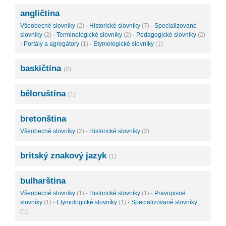
angličtina
Všeobecné slovníky
(2)
·
Historické slovníky
(7)
·
Specializované
slovníky
(2)
·
Terminologické slovníky
(2)
·
Pedagogické slovníky
(2)
·
Portály a agregátory
(1)
·
Etymologické slovníky
(1)
baskičtina
(2)
běloruština
(1)
bretonština
Všeobecné slovníky
(2)
·
Historické slovníky
(2)
britský znakový jazyk
(1)
bulharština
Všeobecné slovníky
(1)
·
Historické slovníky
(1)
·
Pravopisné
slovníky
(1)
·
Etymologické slovníky
(1)
·
Specializované slovníky
(1)