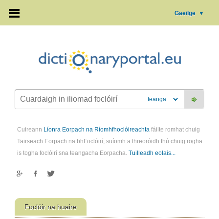
Gaeilge
▼
Cuireann
Líonra Eorpach na Ríomhfhoclóireachta
fáilte romhat chuig
Tairseach Eorpach na bhFoclóirí, suíomh a threoróidh thú chuig rogha
is togha foclóirí sna teangacha Eorpacha.
Tuilleadh eolais...
Foclóir na huaire