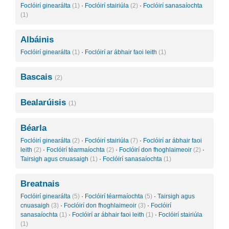
Foclóirí ginearálta
(1)
·
Foclóirí stairiúla
(2)
·
Foclóirí sanasaíochta
(1)
Albáinis
Foclóirí ginearálta
(1)
·
Foclóirí ar ábhair faoi leith
(1)
Bascais
(2)
Bealarúisis
(1)
Béarla
Foclóirí ginearálta
(2)
·
Foclóirí stairiúla
(7)
·
Foclóirí ar ábhair faoi
leith
(2)
·
Foclóirí téarmaíochta
(2)
·
Foclóirí don fhoghlaimeoir
(2)
·
Tairsigh agus cnuasaigh
(1)
·
Foclóirí sanasaíochta
(1)
Breatnais
Foclóirí ginearálta
(5)
·
Foclóirí téarmaíochta
(5)
·
Tairsigh agus
cnuasaigh
(3)
·
Foclóirí don fhoghlaimeoir
(3)
·
Foclóirí
sanasaíochta
(1)
·
Foclóirí ar ábhair faoi leith
(1)
·
Foclóirí stairiúla
(1)