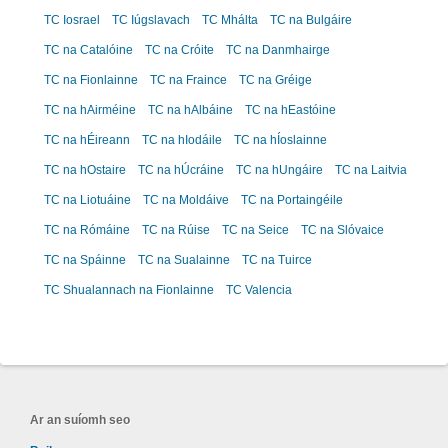
TC Iosrael
TC Iúgslavach
TC Mhálta
TC na Bulgáire
TC na Catalóine
TC na Cróite
TC na Danmhairge
TC na Fionlainne
TC na Fraince
TC na Gréige
TC na hAirméine
TC na hAlbáine
TC na hEastóine
TC na hÉireann
TC na hIodáile
TC na hÍoslainne
TC na hOstaire
TC na hÚcráine
TC na hUngáire
TC na Laitvia
TC na Liotuáine
TC na Moldáive
TC na Portaingéile
TC na Rómáine
TC na Rúise
TC na Seice
TC na Slóvaice
TC na Spáinne
TC na Sualainne
TC na Tuirce
TC Shualannach na Fionlainne
TC Valencia
Ar an suíomh seo