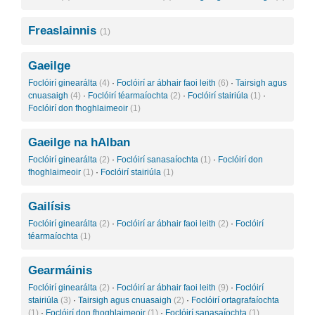
Freaslainnis
(1)
Gaeilge
Foclóirí ginearálta
(4)
·
Foclóirí ar ábhair faoi leith
(6)
·
Tairsigh agus
cnuasaigh
(4)
·
Foclóirí téarmaíochta
(2)
·
Foclóirí stairiúla
(1)
·
Foclóirí don fhoghlaimeoir
(1)
Gaeilge na hAlban
Foclóirí ginearálta
(2)
·
Foclóirí sanasaíochta
(1)
·
Foclóirí don
fhoghlaimeoir
(1)
·
Foclóirí stairiúla
(1)
Gailísis
Foclóirí ginearálta
(2)
·
Foclóirí ar ábhair faoi leith
(2)
·
Foclóirí
téarmaíochta
(1)
Gearmáinis
Foclóirí ginearálta
(2)
·
Foclóirí ar ábhair faoi leith
(9)
·
Foclóirí
stairiúla
(3)
·
Tairsigh agus cnuasaigh
(2)
·
Foclóirí ortagrafaíochta
(1)
·
Foclóirí don fhoghlaimeoir
(1)
·
Foclóirí sanasaíochta
(1)