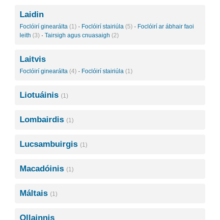
Laidin
Foclóirí ginearálta
(1)
·
Foclóirí stairiúla
(5)
·
Foclóirí ar ábhair faoi
leith
(3)
·
Tairsigh agus cnuasaigh
(2)
Laitvis
Foclóirí ginearálta
(4)
·
Foclóirí stairiúla
(1)
Liotuáinis
(1)
Lombairdis
(1)
Lucsambuirgis
(1)
Macadóinis
(1)
Máltais
(1)
Ollainnis