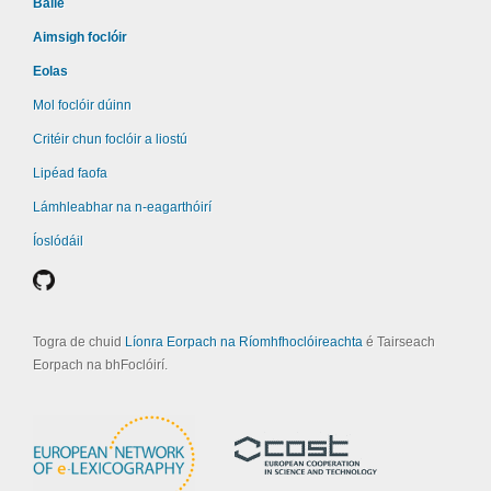
Baile
Aimsigh foclóir
Eolas
Mol foclóir dúinn
Critéir chun foclóir a liostú
Lipéad faofa
Lámhleabhar na n-eagarthóirí
Íoslódáil
Togra de chuid
Líonra Eorpach na Ríomhfhoclóireachta
é Tairseach
Eorpach na bhFoclóirí.