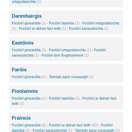
ortagrafaíochta
(1)
Danmhairgis
Foclóirí ginearálta
(1)
·
Foclóirí stairiúla
(3)
·
Foclóirí ortagrafaíochta
(1)
·
Foclóirí ar ábhair faoi leith
(1)
·
Foclóirí sanasaíochta
(1)
Eastóinis
Foclóirí ginearálta
(3)
·
Foclóirí ortagrafaíochta
(1)
·
Foclóirí
sanasaíochta
(1)
·
Foclóirí don fhoghlaimeoir
(1)
Faróis
Foclóirí ginearálta
(1)
·
Tairsigh agus cnuasaigh
(1)
Fionlainnis
Foclóirí ginearálta
(1)
·
Foclóirí stairiúla
(1)
·
Foclóirí ar ábhair faoi
leith
(1)
Fraincis
Foclóirí ginearálta
(9)
·
Foclóirí ar ábhair faoi leith
(20)
·
Foclóirí
stairiúla
(4)
·
Foclóirí sanasaíochta
(2)
·
Tairsigh agus cnuasaigh
(2)