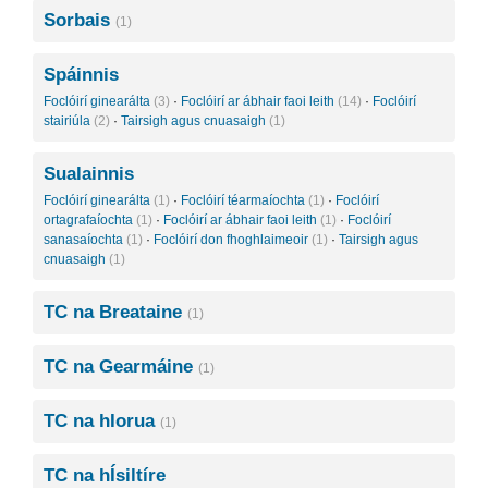
Sorbais
(1)
Spáinnis
Foclóirí ginearálta
(3)
·
Foclóirí ar ábhair faoi leith
(14)
·
Foclóirí
stairiúla
(2)
·
Tairsigh agus cnuasaigh
(1)
Sualainnis
Foclóirí ginearálta
(1)
·
Foclóirí téarmaíochta
(1)
·
Foclóirí
ortagrafaíochta
(1)
·
Foclóirí ar ábhair faoi leith
(1)
·
Foclóirí
sanasaíochta
(1)
·
Foclóirí don fhoghlaimeoir
(1)
·
Tairsigh agus
cnuasaigh
(1)
TC na Breataine
(1)
TC na Gearmáine
(1)
TC na hIorua
(1)
TC na hÍsiltíre