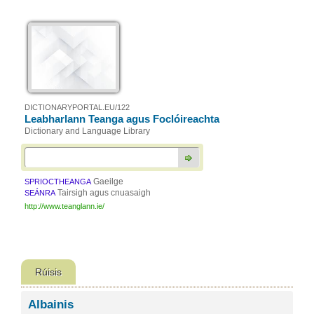
DICTIONARYPORTAL.EU/122
Leabharlann Teanga agus Foclóireachta
Dictionary and Language Library
Gaeilge
SPRIOCTHEANGA
Tairsigh agus cnuasaigh
SEÁNRA
http://www.teanglann.ie/
Rúisis
Albainis