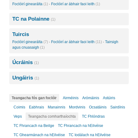
Foclóirí ginearálta
(1)
·
Foclóirí ar ábhair faoi leith
(1)
TC na Polainne
(1)
Tuircis
Foclóirí ginearálta
(7)
·
Foclóirí ar ábhair faoi leith
(11)
·
Tairsigh
agus cnuasaigh
(1)
Úcráinis
(1)
Ungáiris
(1)
Teangacha fós gan foclóir
Airméinis
Arómáinis
Astúiris
Coimis
Eabhrais
Manainnis
Mordvinis
Ocsatáinis
Sairdínis
Veps
Teangacha comharthaíochta
TC Fhlóndras
TC Fhrancach na Beilge
TC Fhrancach na hEilvéise
TC Ghearmánach na hEilvéise
TC Iodálach na hEilvéise